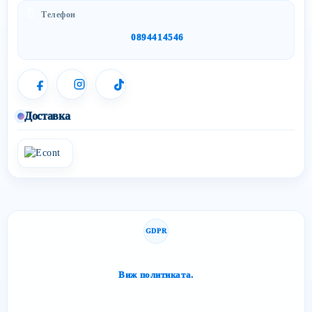
Телефон
0894414546
Доставка
GDPR
Сайтът спазва изискванията за защита на личните данни.
Виж политиката.