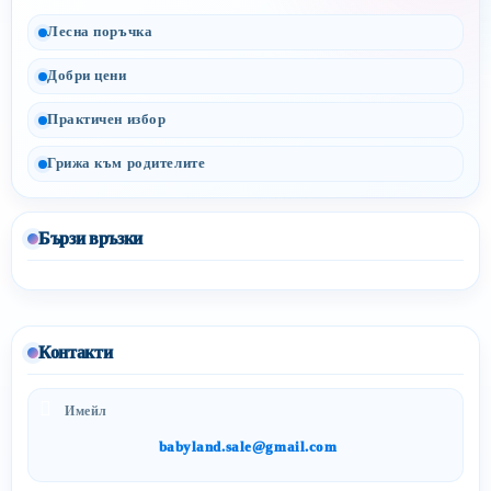
Лесна поръчка
Добри цени
Практичен избор
Грижа към родителите
Бързи връзки
Контакти
Имейл
babyland.sale@gmail.com