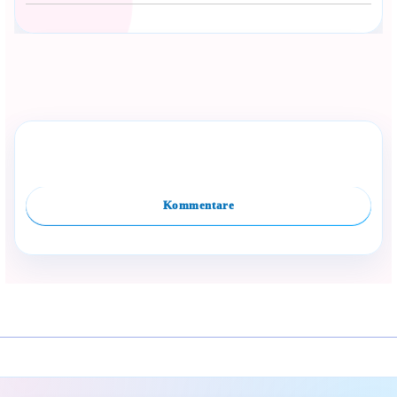
Сподели с близък
Полезен продукт за бебе? Изпрати го бързо.
Dieses Produkt kategorisieren
Vergleiche
Facebook
Viber
WhatsApp
Копирай линк
Kommentare