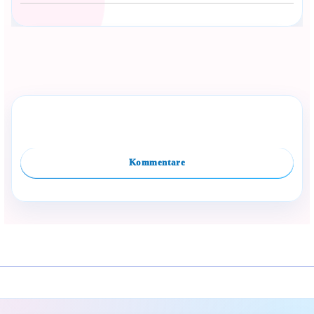
Сподели с близък
Полезен продукт за бебе? Изпрати го бързо.
Dieses Produkt kategorisieren
Vergleiche
Facebook
Viber
WhatsApp
Копирай линк
Kommentare