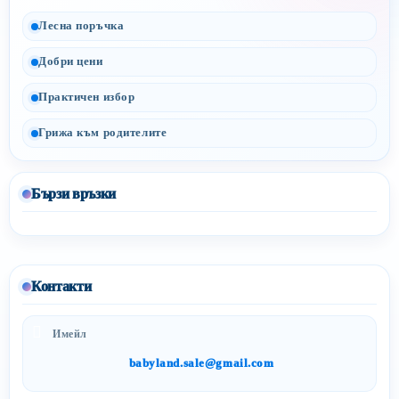
Лесна поръчка
Добри цени
Практичен избор
Грижа към родителите
Бързи връзки
Контакти
Имейл
babyland.sale@gmail.com