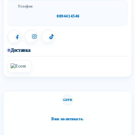
Телефон
0894414546
Доставка
GDPR
Сайтът спазва изискванията за защита на личните данни.
Виж политиката.