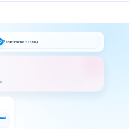
Родителски подход
а.
gmai