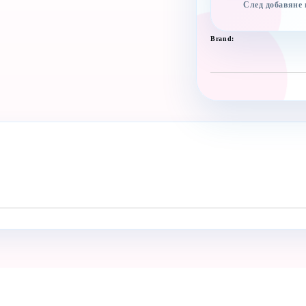
След добавяне
Brand: