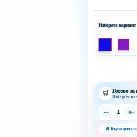
:
In die Wunschliste einfügen
Готово за
🛒
Изберете ко
-
+
🚚 Бърза доставк