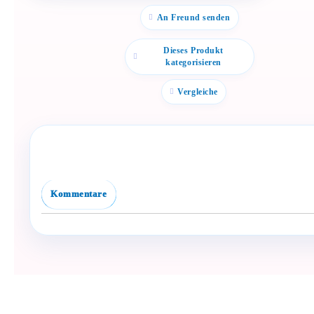
бебе? Изпрати го бързо.
An Freund senden
Facebook
Viber
Dieses Produkt
WhatsApp
kategorisieren
Копирай линк
Vergleiche
Kommentare