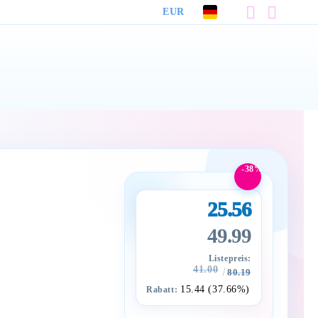
EUR
-38%
25.56
49.99
Listepreis:
41.00
80.19
15.44 (37.66%)
Rabatt: