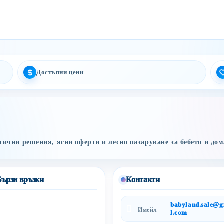
Достъпни цени
ични решения, ясни оферти и лесно пазаруване за бебето и дом
Бързи връзки
Контакти
babyland.sale@
Имейл
l.com