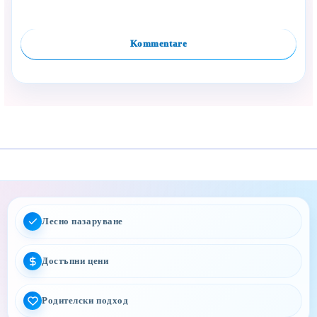
Kommentare
Лесно пазаруване
Достъпни цени
Родителски подход