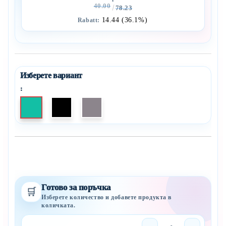
40.00
78.23
14.44 (36.1%)
Rabatt:
:
In die Wunschliste einfügen
Готово за поръчка
🛒
Изберете количество и добавете продукта в
количката.