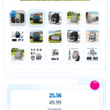
-36%
25.56
49.99
Listepreis: