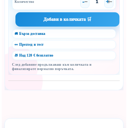
-
+
🚚 Бърза доставка
👀 Преглед и тест
🎁 Над 120 € безплатно
След добавяне продължаваш към количката и
финализирате нормално поръчката.
Сподели с близък
Полезен продукт за бебе? Изпрати го бързо.
Dieses Produkt kategorisieren
Vergleiche
Facebook
Viber
WhatsApp
Копирай линк