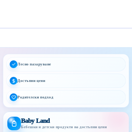
Лесно пазаруване
Достъпни цени
Родителски подход
Baby Land
Бебешки и детски продукти на достъпни цени