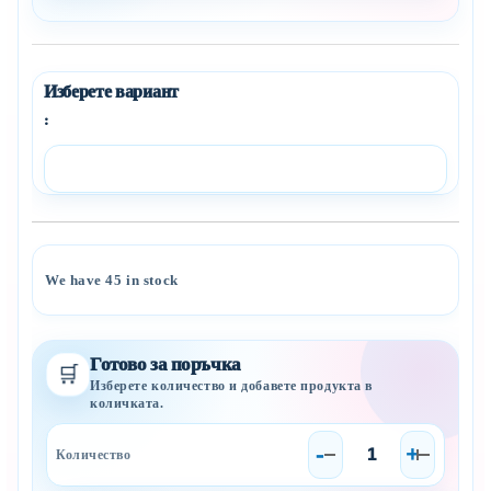
:
Add to wishlist
We have
45
in stock
Готово за поръчка
🛒
Изберете количество и добавете продукта в
количката.
-
+