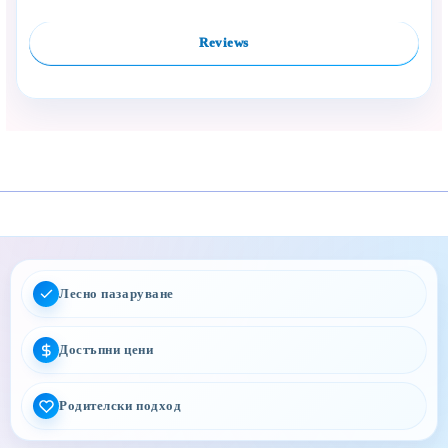
Reviews
Лесно пазаруване
Достъпни цени
Родителски подход