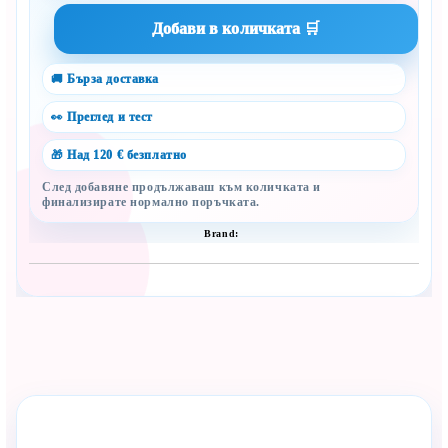
🚚 Бърза доставка
👀 Преглед и тест
🎁 Над 120 € безплатно
След добавяне продължаваш към количката и
финализирате нормално поръчката.
Brand:
Сподели с близък
Полезен продукт за бебе? Изпрати го бързо.
Rate this product
Compare
Facebook
Viber
WhatsApp
Копирай линк