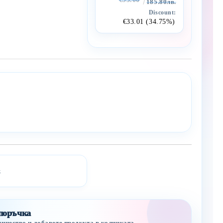
185.80лв.
Discount:
€33.01 (34.75%)
k
Add to wishlist
 поръчка