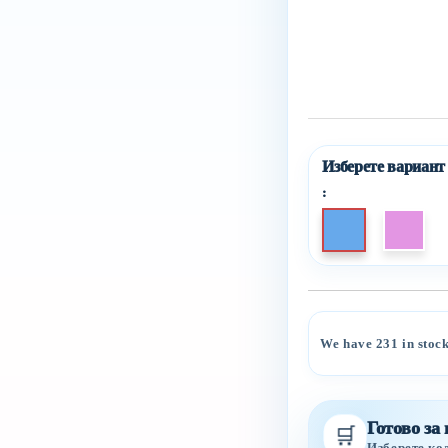
:
We have
231
in stoc
Готово за
🛒