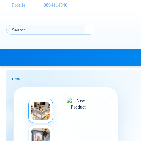
Profile
0894414546
Home