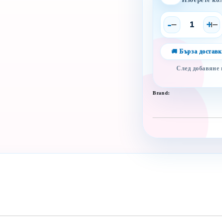
Изберете ко
-
+
🚚 Бърза доставк
След добавяне
Brand: