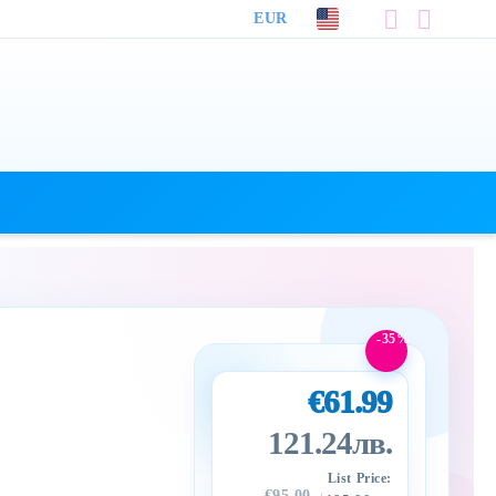
EUR
-35%
€61.99
121.24лв.
List Price:
€95.00