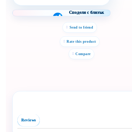
Сподели с близък
Полезен продукт за
бебе? Изпрати го бързо.
Send to friend
Facebook
Viber
Rate this product
WhatsApp
Compare
Копирай линк
Reviews