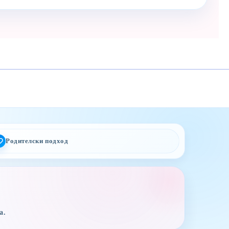
Родителски подход
а.