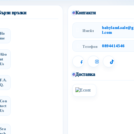
Бързи връзки
Контакти
babyland.sale@
Имейл
l.com
Ho
me
0894414546
Телефон
Abo
ut
Us
Доставка
F.A.
Q.
Con
tact
Us
Sea
rch