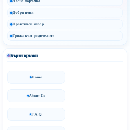
Лесна поръчка
Добри цени
Практичен избор
Грижа към родителите
Бързи връзки
Home
About Us
F.A.Q.