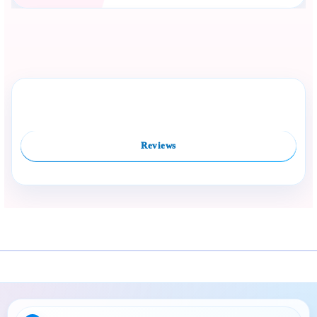
Сподели с близък
Полезен продукт за бебе? Изпрати го бързо.
Rate this product
Compare
Facebook
Viber
WhatsApp
Копирай линк
Reviews