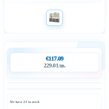
€117.09
229.01лв.
Add to wishlist
We have
23
in stock