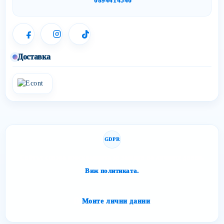
0894414546
Доставка
GDPR
Сайтът спазва изискванията за защита на личните данни.
Виж политиката.
Моите лични данни