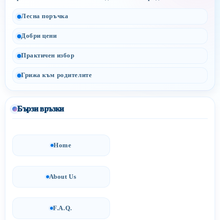
Лесна поръчка
Добри цени
Практичен избор
Грижа към родителите
Бързи връзки
Home
About Us
F.A.Q.