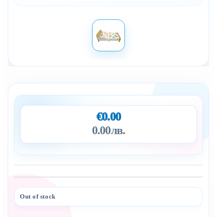
€0.00
0.00лв.
Out of stock
Add to wishlist