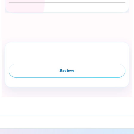
Сподели с близък
Полезен продукт за бебе? Изпрати го бързо.
Rate this product
Compare
Facebook
Viber
WhatsApp
Копирай линк
Reviews