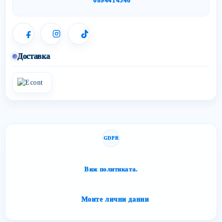
0894414546
Доставка
GDPR
Сайтът спазва изискванията за защита на личните данни.
Виж политиката.
Моите лични данни