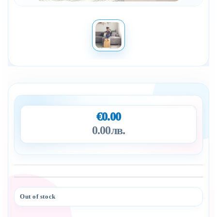
€0.00
0.00лв.
Out of stock
Add to wishlist