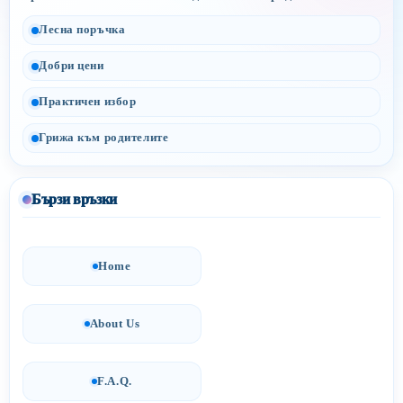
Лесна поръчка
Добри цени
Практичен избор
Грижа към родителите
Бързи връзки
Home
About Us
F.A.Q.