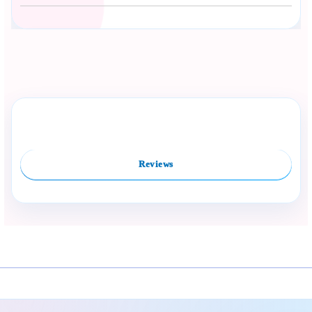
Сподели с близък
Полезен продукт за бебе? Изпрати го бързо.
Rate this product
Compare
Facebook
Viber
WhatsApp
Копирай линк
Reviews