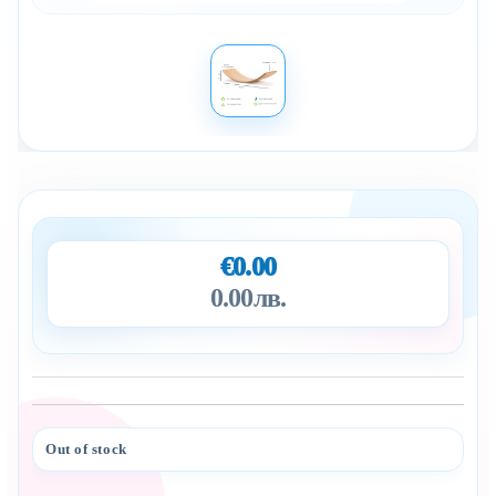
€0.00
0.00лв.
Out of stock
Add to wishlist