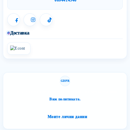
0894414546
Доставка
GDPR
Сайтът спазва изискванията за защита на личните данни.
Виж политиката.
Моите лични данни