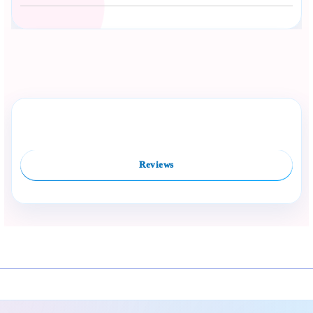
Сподели с близък
Полезен продукт за бебе? Изпрати го бързо.
Rate this product
Compare
Facebook
Viber
WhatsApp
Копирай линк
Reviews