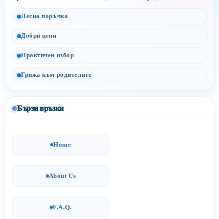
Лесна поръчка
Добри цени
Практичен избор
Грижа към родителите
Бързи връзки
Home
About Us
F.A.Q.