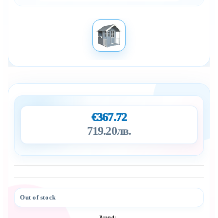
€367.72
719.20лв.
Out of stock
Add to wishlist
Brand: