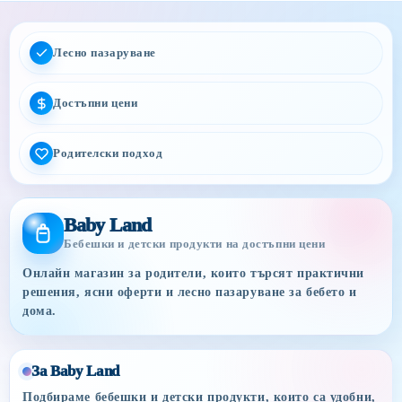
Лесно пазаруване
Достъпни цени
Родителски подход
Baby Land
Бебешки и детски продукти на достъпни цени
Онлайн магазин за родители, които търсят практични
решения, ясни оферти и лесно пазаруване за бебето и
дома.
За Baby Land
Подбираме бебешки и детски продукти, които са удобни,