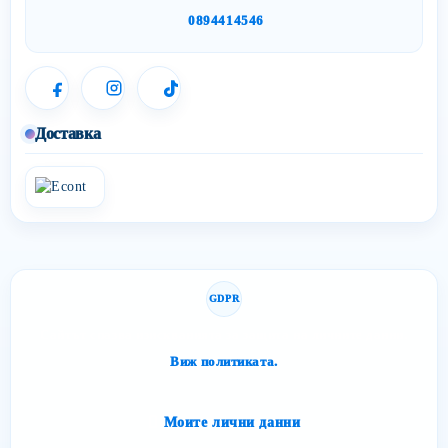
0894414546
Доставка
GDPR
Сайтът спазва изискванията за защита на личните данни.
Виж политиката.
Моите лични данни