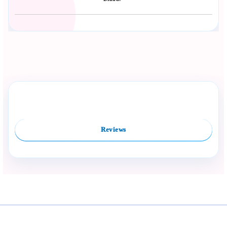
Сподели с близък
Полезен продукт за бебе? Изпрати го бързо.
Rate this product
Compare
Facebook
Viber
WhatsApp
Копирай линк
Reviews