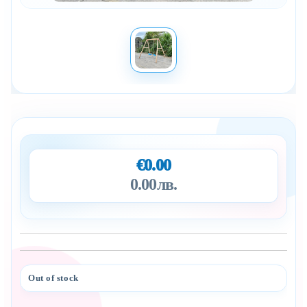
€0.00
0.00лв.
Out of stock
Add to wishlist