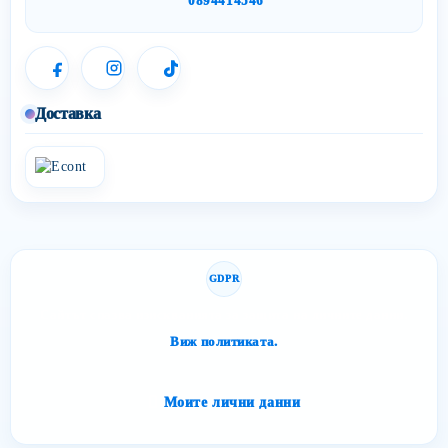
0894414546
Доставка
GDPR
Сайтът спазва изискванията за защита на личните данни.
Виж политиката.
Моите лични данни