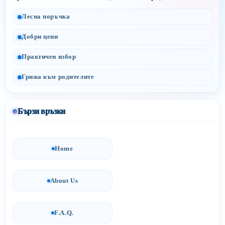
Лесна поръчка
Добри цени
Практичен избор
Грижа към родителите
Бързи връзки
Home
About Us
F.A.Q.