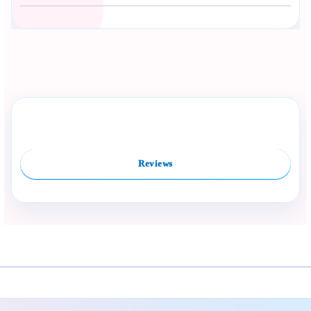
Сподели с близък
Полезен продукт за бебе? Изпрати го бързо.
Rate this product
Compare
Facebook
Viber
WhatsApp
Копирай линк
Reviews