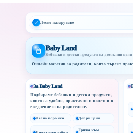
Лесно пазаруване
Baby Land
Бебешки и детски продукти на достъпни цени
Онлайн магазин за родители, които търсят практ
За Baby Land
Подбираме бебешки и детски продукти,
които са удобни, практични и полезни в
ежедневието на родителите.
Лесна поръчка
Добри цени
Грижа към
Практичен избор