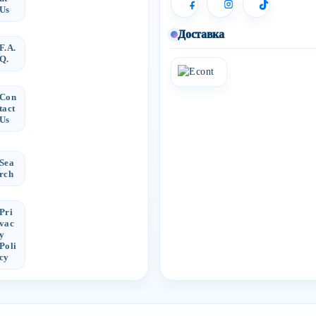
Us
Доставка
F.A.
Q.
Con
tact
Us
Sea
rch
Pri
vac
y
Poli
cy