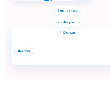
Полезен продукт за
бебе? Изпрати го бързо.
Send to friend
Facebook
Viber
Rate this product
WhatsApp
Compare
Копирай линк
Reviews