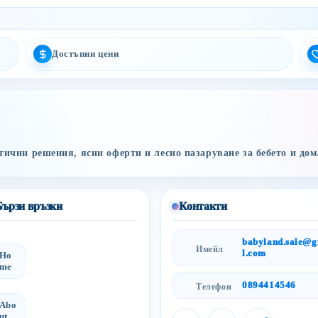
Достъпни цени
ични решения, ясни оферти и лесно пазаруване за бебето и дом
Бързи връзки
Контакти
babyland.sale@
Имейл
l.com
Ho
me
0894414546
Телефон
Abo
ut