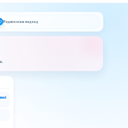
Родителски подход
а.
gmai