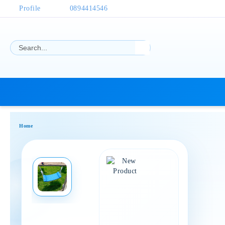
Profile
0894414546
Home