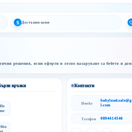
Достъпни цени
ични решения, ясни оферти и лесно пазаруване за бебето и дом
Бързи връзки
Контакти
babyland.sale@
Имейл
l.com
Ho
me
0894414546
Телефон
Abo
ut