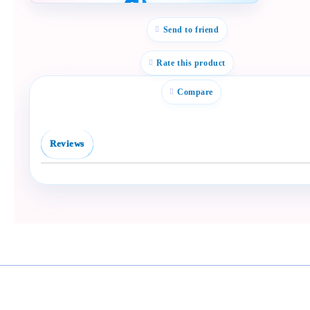
Полезен продукт за
бебе? Изпрати го бързо.
Send to friend
Facebook
Viber
Rate this product
WhatsApp
Compare
Копирай линк
Reviews