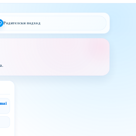
Родителски подход
а.
gmai