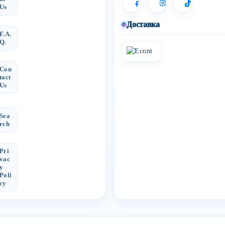
Us
Доставка
F.A.
Q.
Con
tact
Us
Sea
rch
Pri
vac
y
Poli
cy