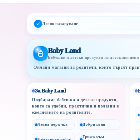
Лесно пазаруване
Baby Land
Бебешки и детски продукти на достъпни цени
Онлайн магазин за родители, които търсят практ
За Baby Land
Подбираме бебешки и детски продукти,
които са удобни, практични и полезни в
ежедневието на родителите.
Лесна поръчка
Добри цени
Грижа към
Практичен избор