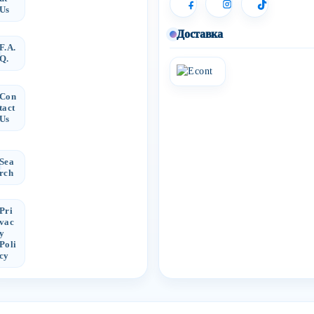
Us
Доставка
F.A.
Q.
Con
tact
Us
Sea
rch
Pri
vac
y
Poli
cy