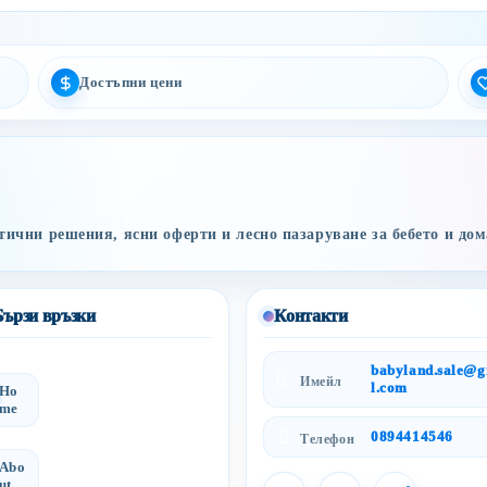
Достъпни цени
ични решения, ясни оферти и лесно пазаруване за бебето и дом
Бързи връзки
Контакти
babyland.sale@
Имейл
l.com
Ho
me
0894414546
Телефон
Abo
ut