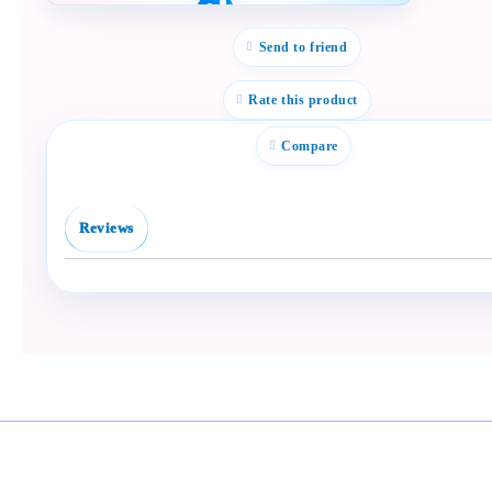
Полезен продукт за
бебе? Изпрати го бързо.
Send to friend
Facebook
Viber
Rate this product
WhatsApp
Compare
Копирай линк
Reviews