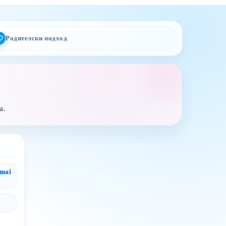
Родителски подход
а.
gmai