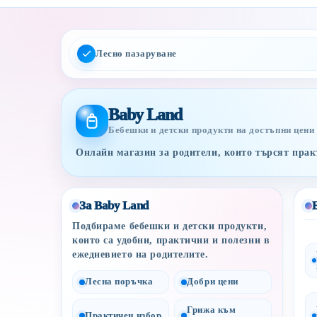
Лесно пазаруване
Baby Land
Бебешки и детски продукти на достъпни цени
Онлайн магазин за родители, които търсят практ
За Baby Land
Подбираме бебешки и детски продукти,
които са удобни, практични и полезни в
ежедневието на родителите.
Лесна поръчка
Добри цени
Грижа към
Практичен избор