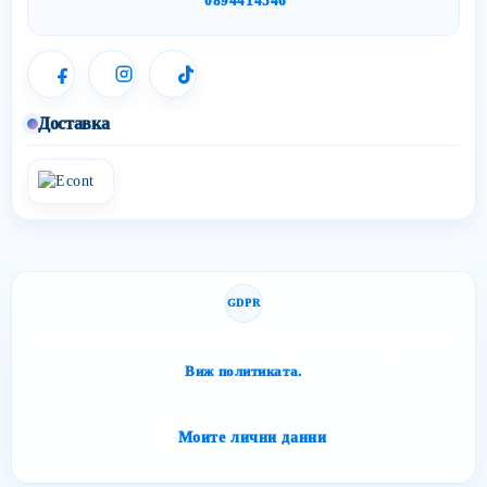
0894414546
Доставка
GDPR
Сайтът спазва изискванията за защита на личните данни.
Виж политиката.
Моите лични данни