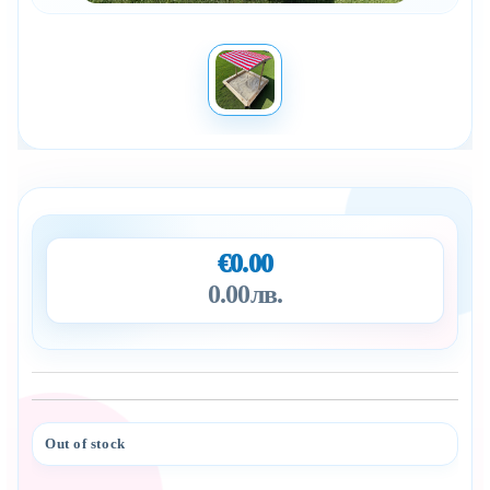
€0.00
0.00лв.
Out of stock
Add to wishlist