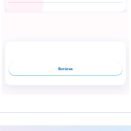
Сподели с близък
Полезен продукт за бебе? Изпрати го бързо.
Rate this product
Compare
Facebook
Viber
WhatsApp
Копирай линк
Reviews