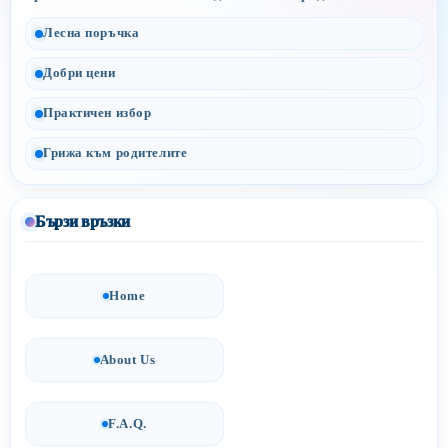
Лесна поръчка
Добри цени
Практичен избор
Грижа към родителите
Бързи връзки
Home
About Us
F.A.Q.