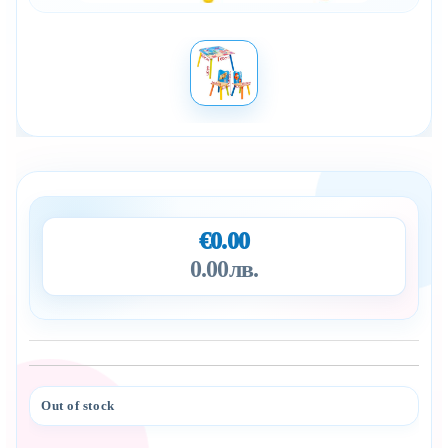
€0.00
0.00лв.
Out of stock
Add to wishlist