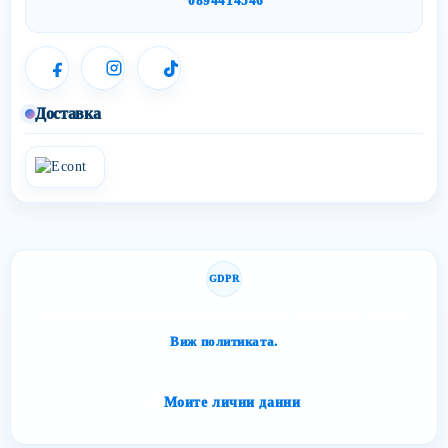
0894414546
Доставка
GDPR
Сайтът спазва изискванията за защита на личните данни.
Виж политиката.
Моите лични данни