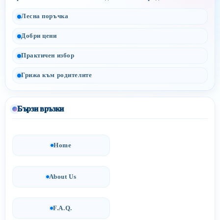
Лесна поръчка
Добри цени
Практичен избор
Грижа към родителите
Бързи връзки
Home
About Us
F.A.Q.