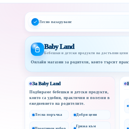
Лесно пазаруване
Baby Land
Бебешки и детски продукти на достъпни цени
Онлайн магазин за родители, които търсят практ
За Baby Land
Подбираме бебешки и детски продукти,
които са удобни, практични и полезни в
ежедневието на родителите.
Лесна поръчка
Добри цени
Грижа към
Практичен избор