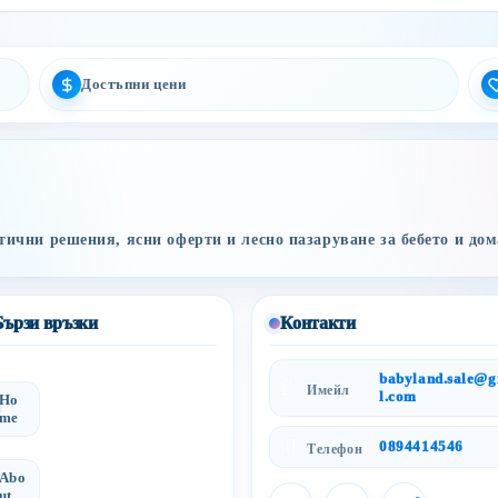
Достъпни цени
ични решения, ясни оферти и лесно пазаруване за бебето и дом
Бързи връзки
Контакти
babyland.sale@
Имейл
l.com
Ho
me
0894414546
Телефон
Abo
ut