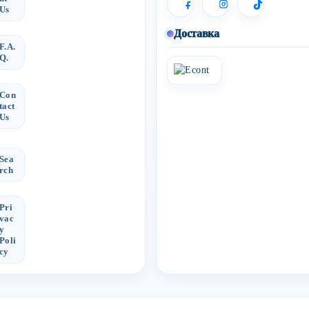
Us
Доставка
F.A.
Q.
Con
tact
Us
Sea
rch
Pri
vac
y
Poli
cy