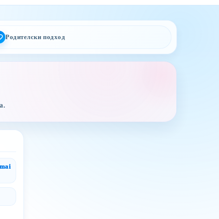
Родителски подход
а.
gmai