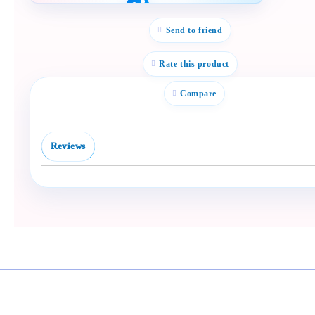
Полезен продукт за
бебе? Изпрати го бързо.
Send to friend
Facebook
Viber
Rate this product
WhatsApp
Compare
Копирай линк
Reviews