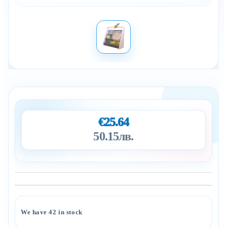
€25.64
50.15лв.
Add to wishlist
We have
42
in stock