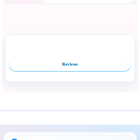
Сподели с близък
Полезен продукт за бебе? Изпрати го бързо.
Rate this product
Compare
Facebook
Viber
WhatsApp
Копирай линк
Reviews