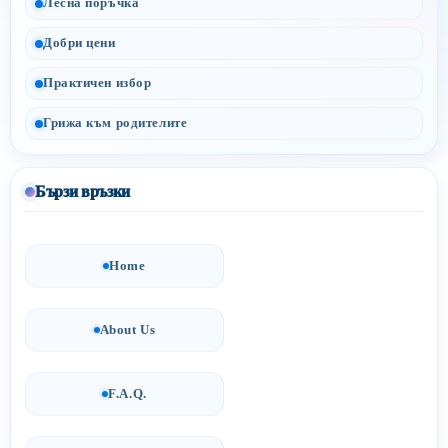
Лесна поръчка
Добри цени
Практичен избор
Грижа към родителите
Бързи връзки
Home
About Us
F.A.Q.