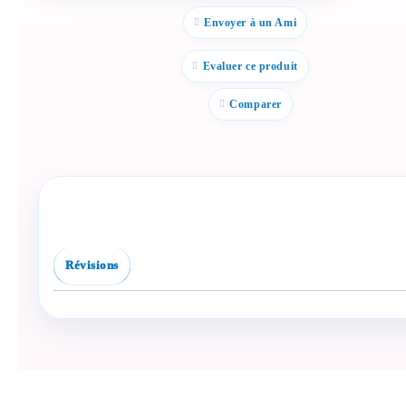
бебе? Изпрати го бързо.
Envoyer à un Ami
Facebook
Viber
Evaluer ce produit
WhatsApp
Comparer
Копирай линк
Révisions