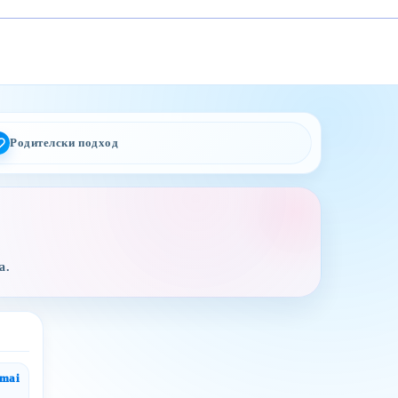
Родителски подход
а.
gmai