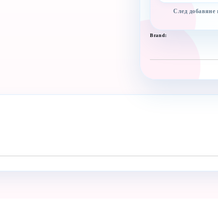
След добавяне
Brand: