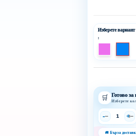
:
Ajouter au liste de souhaits
Готово за
🛒
Изберете ко
-
+
🚚 Бърза доставк