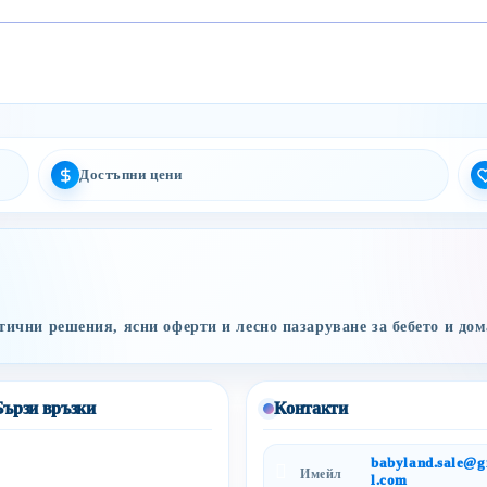
Достъпни цени
ични решения, ясни оферти и лесно пазаруване за бебето и дом
Бързи връзки
Контакти
babyland.sale@
Имейл
l.com