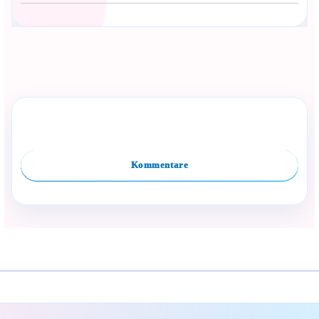
Сподели с близък
Полезен продукт за бебе? Изпрати го бързо.
Dieses Produkt kategorisieren
Vergleiche
Facebook
Viber
WhatsApp
Копирай линк
Kommentare