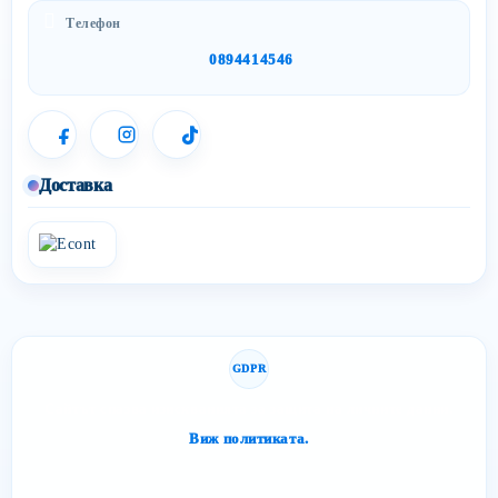
Телефон
0894414546
Доставка
GDPR
Сайтът спазва изискванията за защита на личните данни.
Виж политиката.