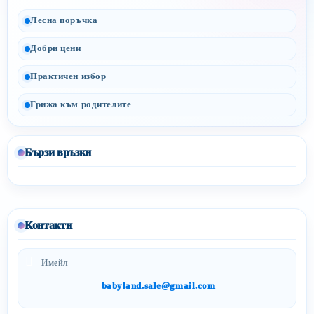
Лесна поръчка
Добри цени
Практичен избор
Грижа към родителите
Бързи връзки
Контакти
Имейл
babyland.sale@gmail.com