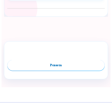
Сподели с близък
Полезен продукт за бебе? Изпрати го бързо.
Оцени продукта
Сравни
Facebook
Viber
WhatsApp
Копирай линк
Ревюта