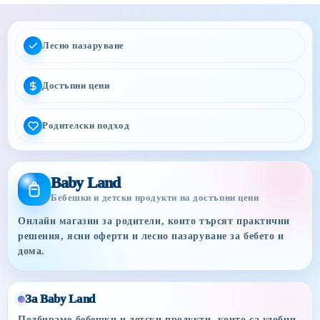
Лесно пазаруване
Достъпни цени
Родителски подход
Baby Land
Бебешки и детски продукти на достъпни цени
Онлайн магазин за родители, които търсят практични
решения, ясни оферти и лесно пазаруване за бебето и
дома.
За Baby Land
Подбираме бебешки и детски продукти, които са удобни,