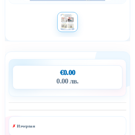
€0.00
0.00 лв.
Добави в желани
✗
Изчерпан