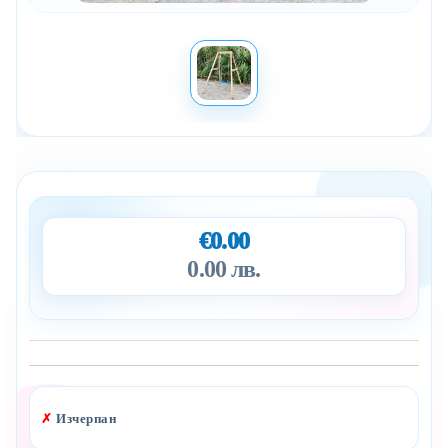
€0.00
0.00 лв.
Добави в желани
✗
Изчерпан