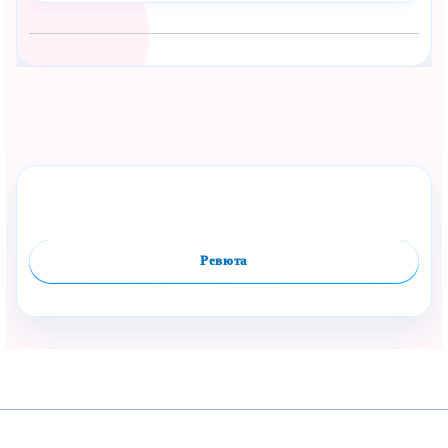
Сподели с близък
Полезен продукт за бебе? Изпрати го бързо.
Оцени продукта
Сравни
Facebook
Viber
WhatsApp
Копирай линк
Ревюта