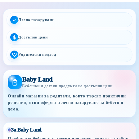
Лесно пазаруване
Достъпни цени
Родителски подход
Baby Land
Бебешки и детски продукти на достъпни цени
Онлайн магазин за родители, които търсят практични
решения, ясни оферти и лесно пазаруване за бебето и
дома.
За Baby Land
Подбираме бебешки и детски продукти, които са удобни,