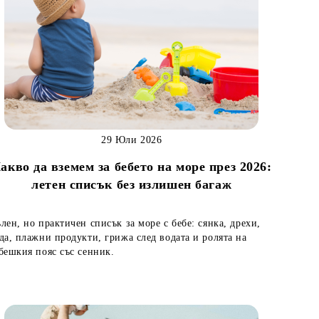
29 Юли 2026
акво да вземем за бебето на море през 2026:
летен списък без излишен багаж
лен, но практичен списък за море с бебе: сянка, дрехи,
да, плажни продукти, грижа след водата и ролята на
бешкия пояс със сенник.