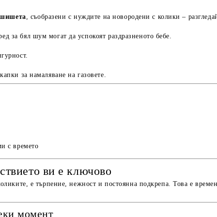
 шишета
, съобразени с нуждите на новородени с колики – разглед
ед за бял шум могат да успокоят раздразненото бебе.
игурност.
капки за намаляване на газовете.
ми с времето
ствието ви е ключово
коликите, е търпение, нежност и постоянна подкрепа. Това е времен
секи момент