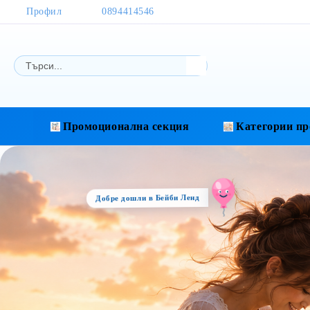
Профил
0894414546
Промоционална секция
Категории пр
Добре дошли в Бейби Ленд