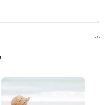
«
1
»
и