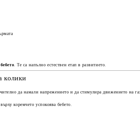
ърмата
 бебето
. Те са напълно естествен етап в развитието.
а колики
ачително да намали напрежението и да стимулира движението на га
върху коремчето успокоява бебето.