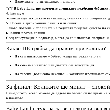
Използване на антиколикови шишета
????
В Baby Land ще намерите специално подбрани бебешки
4. Бял шум
Успокояващи звуци като вентилатор, сушилня или специален ур
5. Носене в ергономична раница или слинг
Лекото люлеене и топлината на родителя създават чувство на с
6. Капки против колики
След консултация с педиатър, могат да се използват специални 
Какво НЕ трябва да правим при колики?
Да се паникьосваме – бебето усеща напрежението ви
Да сменяме млякото или диетата без консултация
Да търсим „вълшебно лечение“ – коликите преминават са
За финал: Коликите ще минат – спокой
Най-доброто, което можете да дадете на бебето си по време на 
в началото.
Baby Land е тук, за да ви подкрепи във в