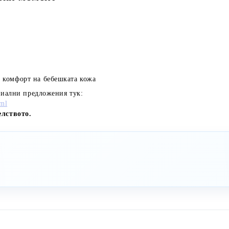
н комфорт на бебешката кожа
циални предложения тук:
tml
елството.