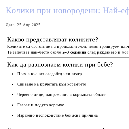
Колики при новородени: Най-еф
Дата: 25 Апр 2025
Какво представляват коликите?
Коликите са състояние на продължителен, неконтролируем плач
Те започват най-често около
2–3 седмица
след раждането и мог
Как да разпознаем колики при бебе?
Плач в късния следобед или вечер
Свиване на крачетата към коремчето
Червено лице, напрежение в коремната област
Газове и подуто коремче
Изразено неспокойствие без ясна причина