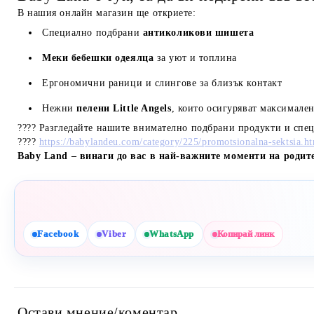
В нашия онлайн магазин ще откриете:
Специално подбрани
антиколикови шишета
Меки бебешки одеялца
за уют и топлина
Ергономични раници и слингове за близък контакт
Нежни
пелени Little Angels
, които осигуряват максимале
???? Разгледайте нашите внимателно подбрани продукти и спе
????
https://babylandeu.com/category/225/promotsionalna-sektsia.h
Baby Land – винаги до вас в най-важните моменти на родит
Facebook
Viber
WhatsApp
Копирай линк
Остави мнение/коментар