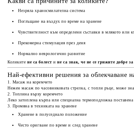
Какви са причините за коликите?
Незряла храносмилателна система
Поглъщане на въздух по време на хранене
Чувствителност към определени съставки в млякото или к
Прекомерна стимулация през деня
Нормално неврологично развитие
Коликите
не са болест
и
не са знак, че не се грижите добре за
Най-ефективни решения за облекчаване н
1. Масаж на коремчето
Нежен масаж по часовниковата стрелка, с топли ръце, може зн
2. Топлина върху коремчето
Леко затоплена кърпа или специална термоподложка поставена 
3. Промяна в техниката на хранене
Хранене в полуседнало положение
Често оригване по време и след хранене