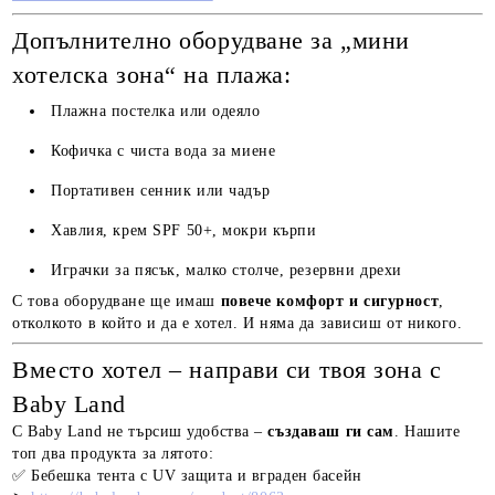
Допълнително оборудване за „мини
хотелска зона“ на плажа:
Плажна постелка или одеяло
Кофичка с чиста вода за миене
Портативен сенник или чадър
Хавлия, крем SPF 50+, мокри кърпи
Играчки за пясък, малко столче, резервни дрехи
С това оборудване ще имаш
повече комфорт и сигурност
,
отколкото в който и да е хотел. И няма да зависиш от никого.
Вместо хотел – направи си твоя зона с
Baby Land
С Baby Land не търсиш удобства –
създаваш ги сам
. Нашите
топ два продукта за лятото:
✅ Бебешка тента с UV защита и вграден басейн