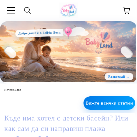
Добре дошли в Бейби Ленд
Начало
Блог
Вижте всички статии
Къде има хотел с детски басейн? Или
как сам да си направиш плажа