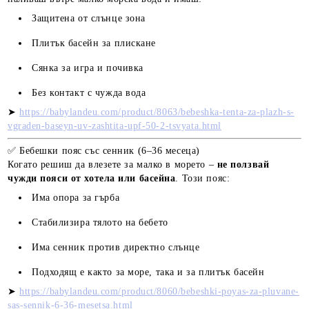
Защитена от слънце зона
Плитък басейн за плискане
Сянка за игра и почивка
Без контакт с чужда вода
➤
https://babylandeu.com/product/8063/bebeshka-tenta-za-plazh-s-
vgraden-baseyn-uv-zashtita-upf-50-2-tsvyata.html
✅ Бебешки пояс със сенник (6–36 месеца)
Когато решиш да влезете за малко в морето –
не ползвай
чужди пояси от хотела или басейна
. Този пояс:
Има опора за гърба
Стабилизира тялото на бебето
Има сенник против директно слънце
Подходящ е както за море, така и за плитък басейн
➤
https://babylandeu.com/product/8060/bebeshki-poyas-za-pluvane-
sas-sennik-6-36-mesetsa.html