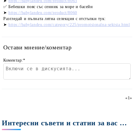
➤
https://babylandeu.com/product/8063
✅ Бебешки пояс със сенник за море и басейн
➤
https://babylandeu.com/product/8060
Разгледай и пълната лятна селекция с отстъпки тук:
➤
https://babylandeu.com/category/225/promotsionalna-sektsia.html
Остави мнение/коментар
Коментар:
*
«
1
»
Интересни съвети и статии за вас Мами