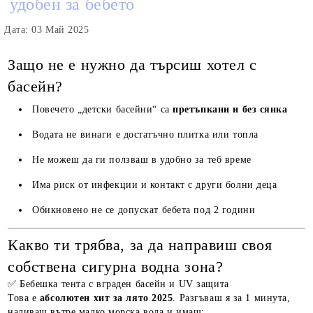
удобен за бебето
Дата: 03 Май 2025
Защо не е нужно да търсиш хотел с
басейн?
Повечето „детски басейни“ са
претъпкани и без сянка
Водата не винаги е достатъчно плитка или топла
Не можеш да ги ползваш в удобно за теб време
Има риск от инфекции и контакт с други болни деца
Обикновено не се допускат бебета под 2 години
Какво ти трябва, за да направиш своя
собствена сигурна водна зона?
✅ Бебешка тента с вграден басейн и UV защита
Това е
абсолютен хит за лято 2025
. Разгъваш я за 1 минута,
наливаш вътре малко морска вода и имаш: