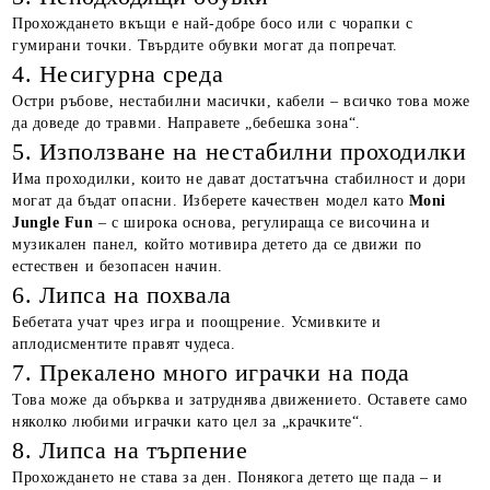
Прохождането вкъщи е най-добре босо или с чорапки с
гумирани точки. Твърдите обувки могат да попречат.
4. Несигурна среда
Остри ръбове, нестабилни масички, кабели – всичко това може
да доведе до травми. Направете „бебешка зона“.
5. Използване на нестабилни проходилки
Има проходилки, които не дават достатъчна стабилност и дори
могат да бъдат опасни. Изберете качествен модел като
Moni
Jungle Fun
– с широка основа, регулираща се височина и
музикален панел, който мотивира детето да се движи по
естествен и безопасен начин.
6. Липса на похвала
Бебетата учат чрез игра и поощрение. Усмивките и
аплодисментите правят чудеса.
7. Прекалено много играчки на пода
Това може да обърква и затруднява движението. Оставете само
няколко любими играчки като цел за „крачките“.
8. Липса на търпение
Прохождането не става за ден. Понякога детето ще пада – и