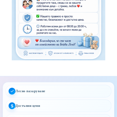
Лесно пазаруване
Достъпни цени