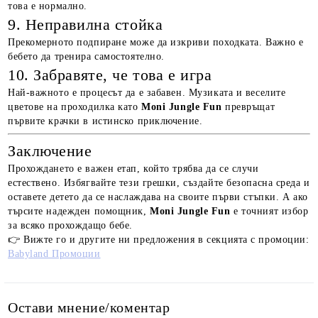
това е нормално.
9. Неправилна стойка
Прекомерното подпиране може да изкриви походката. Важно е
бебето да тренира самостоятелно.
10. Забравяте, че това е игра
Най-важното е процесът да е забавен. Музиката и веселите
цветове на проходилка като
Moni Jungle Fun
превръщат
първите крачки в истинско приключение.
Заключение
Прохождането е важен етап, който трябва да се случи
естествено. Избягвайте тези грешки, създайте безопасна среда и
оставете детето да се наслаждава на своите първи стъпки. А ако
търсите надежден помощник,
Moni Jungle Fun
е точният избор
за всяко прохождащо бебе.
👉 Вижте го и другите ни предложения в секцията с промоции:
Babyland Промоции
Остави мнение/коментар