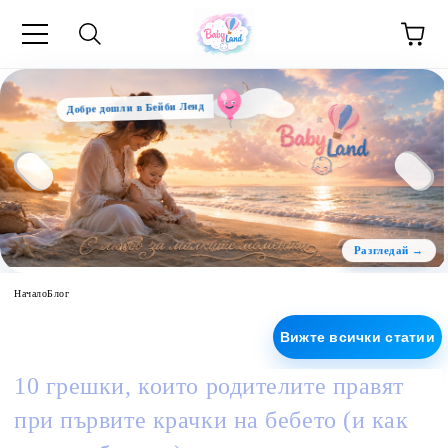
Добре дошли в Бейби Ленд
Начало
Блог
Вижте всички статии
10 грешки, които родителите правят
при първите крачки на бебето (и как