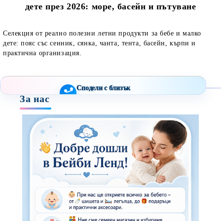
дете през 2026: море, басейн и пътуване
Селекция от реално полезни летни продукти за бебе и малко
дете: пояс със сенник, сянка, чанта, тента, басейн, кърпи и
практична организация.
Сподели с близък
За нас
Полезен продукт за бебе? Изпрати го бързо.
Facebook
Viber
WhatsApp
Копирай линк