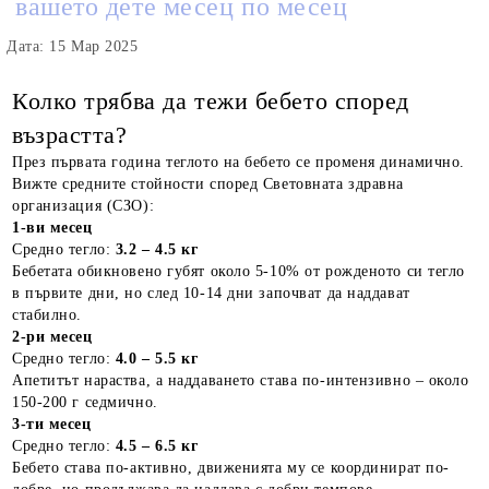
вашето дете месец по месец
Дата: 15 Мар 2025
Колко трябва да тежи бебето според
възрастта?
През първата година теглото на бебето се променя динамично.
Вижте средните стойности според Световната здравна
организация (СЗО):
1-ви месец
Средно тегло:
3.2 – 4.5 кг
Бебетата обикновено губят около 5-10% от рожденото си тегло
в първите дни, но след 10-14 дни започват да наддават
стабилно.
2-ри месец
Средно тегло:
4.0 – 5.5 кг
Апетитът нараства, а наддаването става по-интензивно – около
150-200 г седмично.
3-ти месец
Средно тегло:
4.5 – 6.5 кг
Бебето става по-активно, движенията му се координират по-