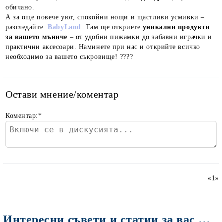
обичано.
А за още повече уют, спокойни нощи и щастливи усмивки –
разгледайте
BabyLand
Там ще откриете
уникални продукти
за вашето мъниче
– от удобни пижамки до забавни играчки и
практични аксесоари. Наминете при нас и открийте всичко
необходимо за вашето съкровище! ????
Остави мнение/коментар
Коментар:
*
«
1
»
Интересни съвети и статии за вас Мами