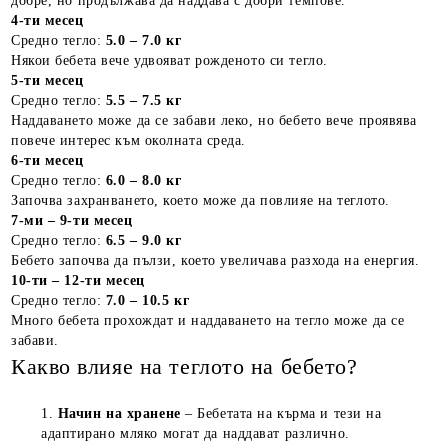
добре, но продължава да наддава с добри темпове.
4-ти месец
Средно тегло:
5.0 – 7.0 кг
Някои бебета вече удвояват рожденото си тегло.
5-ти месец
Средно тегло:
5.5 – 7.5 кг
Наддаването може да се забави леко, но бебето вече проявява
повече интерес към околната среда.
6-ти месец
Средно тегло:
6.0 – 8.0 кг
Започва захранването, което може да повлияе на теглото.
7-ми – 9-ти месец
Средно тегло:
6.5 – 9.0 кг
Бебето започва да пълзи, което увеличава разхода на енергия.
10-ти – 12-ти месец
Средно тегло:
7.0 – 10.5 кг
Много бебета прохождат и наддаването на тегло може да се
забави.
Какво влияе на теглото на бебето?
Начин на хранене
– Бебетата на кърма и тези на
адаптирано мляко могат да наддават различно.