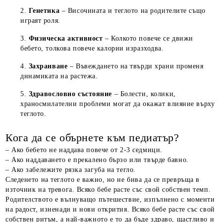
Генетика
– Височината и теглото на родителите също
играят роля.
Физическа активност
– Колкото повече се движи
бебето, толкова повече калории изразходва.
Захранване
– Въвеждането на твърди храни променя
динамиката на растежа.
Здравословно състояние
– Болести, колики,
храносмилателни проблеми могат да окажат влияние върху
теглото.
Кога да се обърнете към педиатър?
– Ако бебето не наддава повече от 2-3 седмици.
– Ако наддаването е прекалено бързо или твърде бавно.
– Ако забележите рязка загуба на тегло.
Следенето на теглото е важно, но не бива да се превръща в
източник на тревога. Всяко бебе расте със свой собствен темп.
Родителството е вълнуващо пътешествие, изпълнено с моменти
на радост, изненади и нови открития. Всяко бебе расте със свой
собствен ритъм, а най-важното е то да бъде здраво, щастливо и