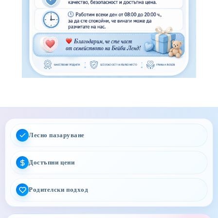
Лесно пазаруване
Достъпни цени
Родителски подход