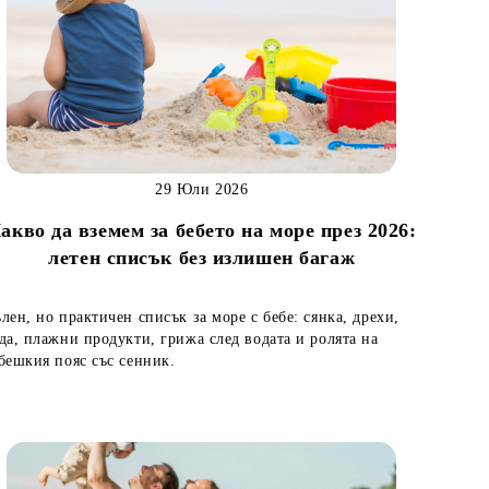
29 Юли 2026
акво да вземем за бебето на море през 2026:
летен списък без излишен багаж
лен, но практичен списък за море с бебе: сянка, дрехи,
да, плажни продукти, грижа след водата и ролята на
бешкия пояс със сенник.