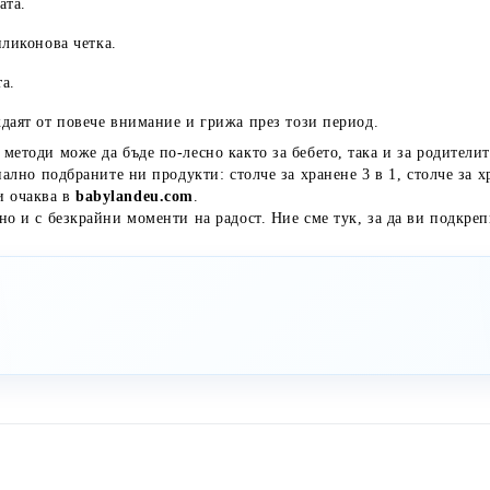
ата.
иликонова четка.
а.
ждаят от повече внимание и грижа през този период.
методи може да бъде по-лесно както за бебето, така и за родителит
иално подбраните ни продукти: столче за хранене 3 в 1, столче за х
и очаква в
babylandeu.com
.
но и с безкрайни моменти на радост. Ние сме тук, за да ви подкреп