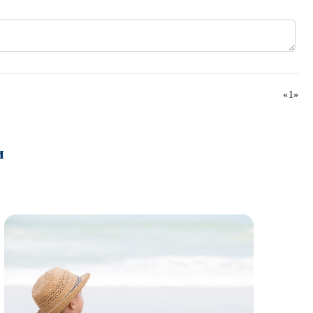
«
1
»
и