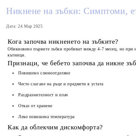
Никнене на зъбки: Симптоми, е
Дата: 24 Мар 2025
Кога започва никненето на зъбките?
Обикновено първите зъбки пробиват между 4-7 месец, но при н
кътници.
Признаци, че бебето започва да никне зъ
Повишено слюноотделяне
Често слагане на ръце и предмети в устата
Раздразнителност и плач
Отказ от хранене
Леко повишена температура
Как да облекчим дискомфорта?