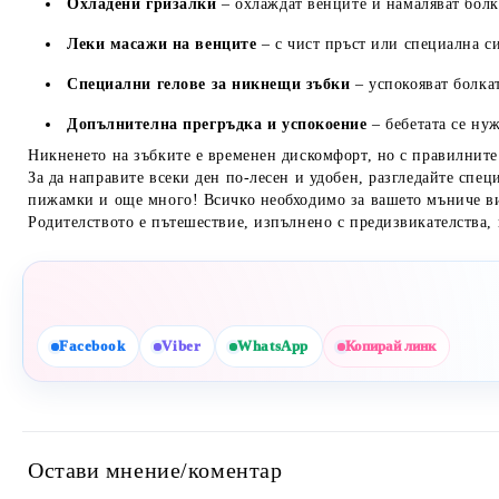
Охладени гризалки
– охлаждат венците и намаляват болк
Леки масажи на венците
– с чист пръст или специална с
Специални гелове за никнещи зъбки
– успокояват болкат
Допълнителна прегръдка и успокоение
– бебетата се ну
Никненето на зъбките е временен дискомфорт, но с правилните 
За да направите всеки ден по-лесен и удобен, разгледайте спец
пижамки и още много! Всичко необходимо за вашето мъниче в
Родителството е пътешествие, изпълнено с предизвикателства, 
Facebook
Viber
WhatsApp
Копирай линк
Остави мнение/коментар