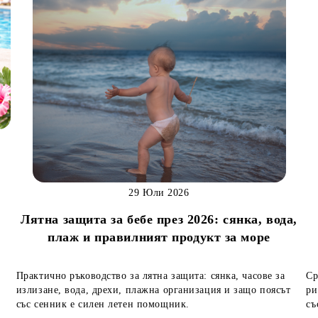
29 Юли 2026
Лятна защита за бебе през 2026: сянка, вода,
н
плаж и правилният продукт за море
Практично ръководство за лятна защита: сянка, часове за
Ср
излизане, вода, дрехи, плажна организация и защо поясът
ри
със сенник е силен летен помощник.
съ