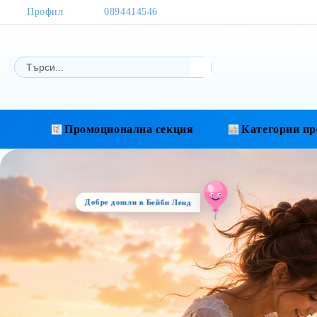
Профил
0894414546
Промоционална секция
Категории пр
Добре дошли в Бейби Ленд