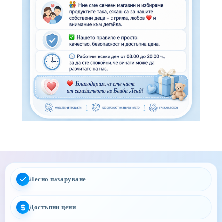
Лесно пазаруване
Достъпни цени