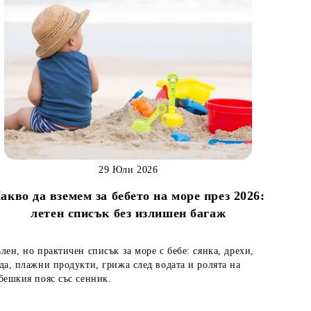
29 Юли 2026
акво да вземем за бебето на море през 2026:
летен списък без излишен багаж
лен, но практичен списък за море с бебе: сянка, дрехи,
да, плажни продукти, грижа след водата и ролята на
бешкия пояс със сенник.