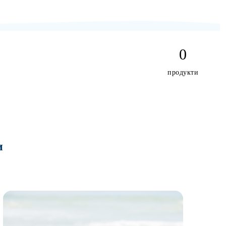
0
продукти
и