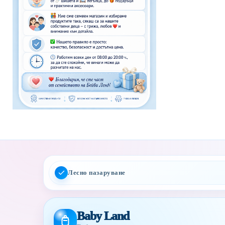
Лесно пазаруване
Baby Land