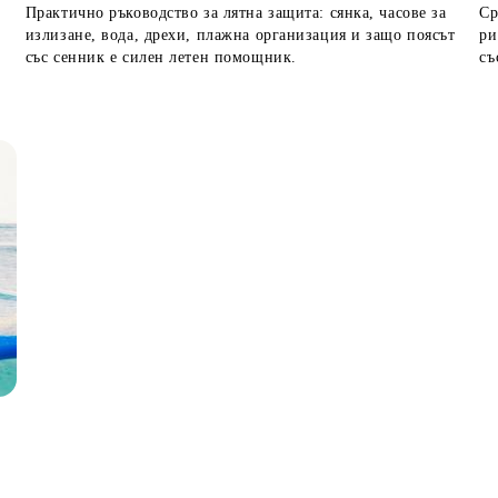
Практично ръководство за лятна защита: сянка, часове за
Ср
излизане, вода, дрехи, плажна организация и защо поясът
ри
със сенник е силен летен помощник.
съ