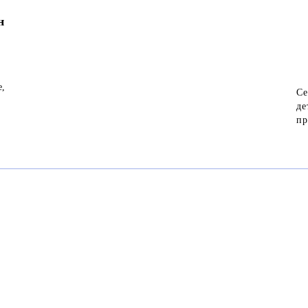
н
е,
Се
де
пр