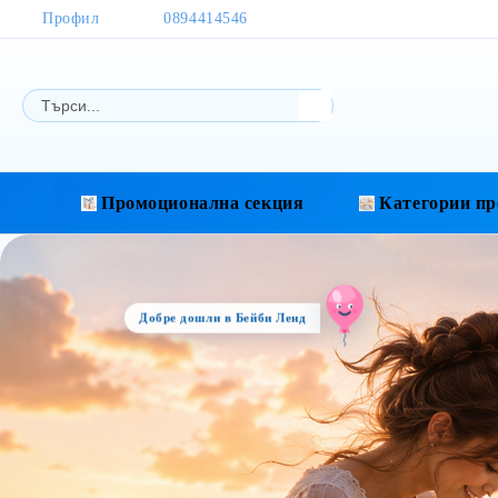
Профил
0894414546
Промоционална секция
Категории пр
Добре дошли в Бейби Ленд