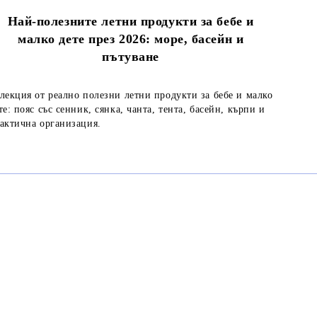
Най-полезните летни продукти за бебе и
малко дете през 2026: море, басейн и
пътуване
лекция от реално полезни летни продукти за бебе и малко
те: пояс със сенник, сянка, чанта, тента, басейн, кърпи и
актична организация.