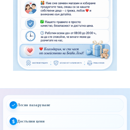
Лесно пазаруване
Достъпни цени