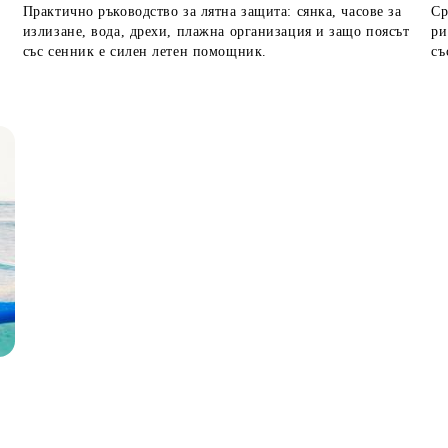
Практично ръководство за лятна защита: сянка, часове за
Ср
излизане, вода, дрехи, плажна организация и защо поясът
ри
със сенник е силен летен помощник.
съ