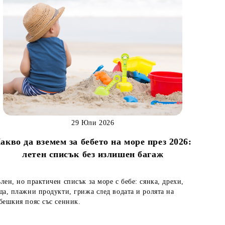
29 Юли 2026
акво да вземем за бебето на море през 2026:
летен списък без излишен багаж
лен, но практичен списък за море с бебе: сянка, дрехи,
да, плажни продукти, грижа след водата и ролята на
бешкия пояс със сенник.