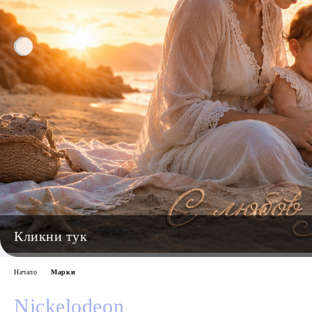
Начало
Марки
Nickelodeon