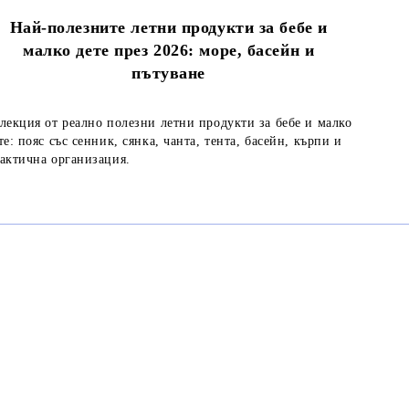
Най-полезните летни продукти за бебе и
малко дете през 2026: море, басейн и
пътуване
лекция от реално полезни летни продукти за бебе и малко
те: пояс със сенник, сянка, чанта, тента, басейн, кърпи и
актична организация.