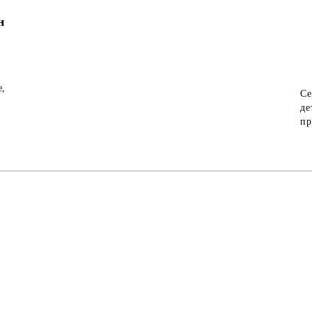
н
е,
Се
де
пр