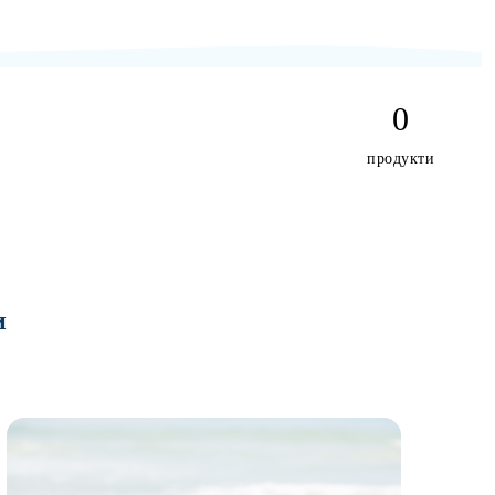
0
продукти
и