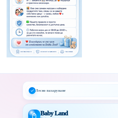
Лесно пазаруване
Baby Land