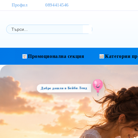
Профил
0894414546
Промоционална секция
Категории пр
Добре дошли в Бейби Ленд