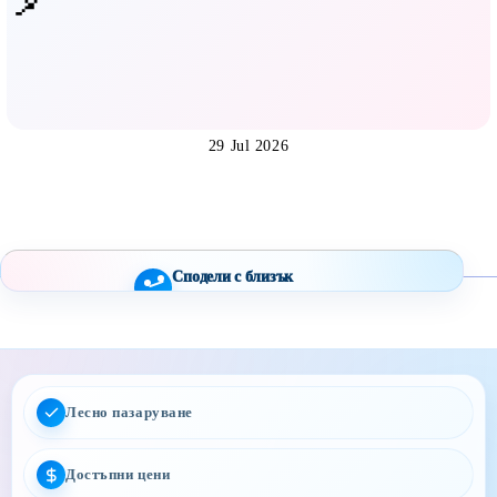
29 Jul 2026
Сподели с близък
Полезен продукт за бебе? Изпрати го бързо.
Facebook
Viber
WhatsApp
Копирай линк
Лесно пазаруване
Достъпни цени