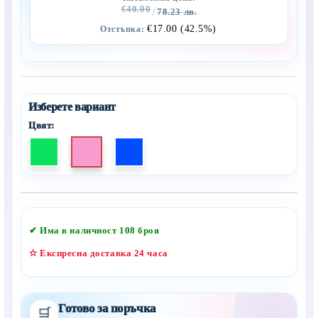
€40.00
78.23 лв.
€17.00 (42.5%)
Отстъпка:
Цвят:
Добави в желани
✔ Има в наличност
108
броя
✫ Експресна доставка 24 часа
Готово за поръчка
🛒