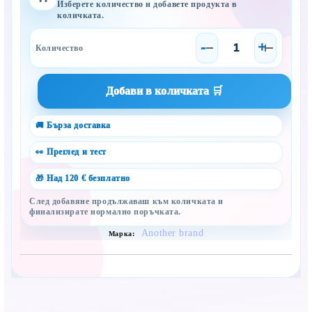
Изберете количество и добавете продукта в
количката.
-
+
🚚 Бърза доставка
👀 Преглед и тест
🎁 Над 120 € безплатно
След добавяне продължаваш към количката и
финализирате нормално поръчката.
Another brand
Марка:
Сподели с близък
Полезен продукт за бебе? Изпрати го бързо.