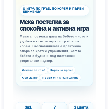
💪 ИГРА ПО ГРЪБ, ПО КОРЕМ И ПЪРВИ
ДВИЖЕНИЯ
Мека постелка за
спокойна и активна игра
Меката постелка дава на бебето чисто и
удобно място за игра по гръб и по
корем. Възглавничката е практична
опора за кратки упражнения, когато
бебето е будно и под постоянен
родителски надзор.
Лежане по гръб
Коремно време
Обръщане
Първи опити за пълзене
3в1
7
3 цвята