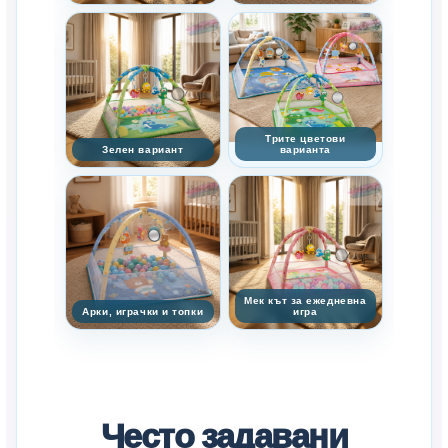
Трите цветови
Зелен вариант
варианта
Мек кът за ежедневна
Арки, играчки и топки
игра
Често задавани