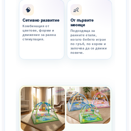
🧠
👶
Сетивно развитие
От първите
месеци
Комбинация от
цветове, форми и
Подходяща за
движение за ранна
ранните етапи,
стимулация.
когато бебето играе
по гръб, по корем и
започва да се движи
повече.