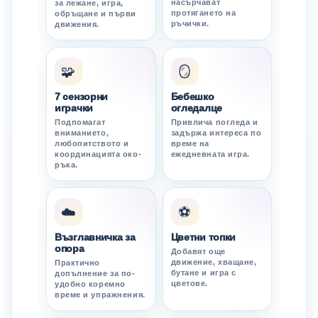
насърчават
за лежане, игра,
протягането на
обръщане и първи
ръчички.
движения.
🧩
🪞
7 сензорни
Бебешко
играчки
огледалце
Подпомагат
Привлича погледа и
вниманието,
задържа интереса по
любопитството и
време на
координацията око-
ежедневната игра.
ръка.
☁️
⚽
Възглавничка за
Цветни топки
опора
Добавят още
движение, хващане,
Практично
бутане и игра с
допълнение за по-
цветове.
удобно коремно
време и упражнения.