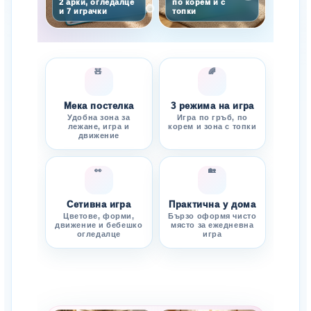
2 арки, огледалце
по корем и с
и 7 играчки
топки
🧸
🌈
Мека постелка
3 режима на игра
Удобна зона за
Игра по гръб, по
лежане, игра и
корем и зона с топки
движение
👀
🏡
Сетивна игра
Практична у дома
Цветове, форми,
Бързо оформя чисто
движение и бебешко
място за ежедневна
огледалце
игра