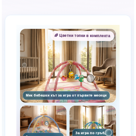
Оцени продукта
Сравни
Facebook
Viber
WhatsApp
Копирай линк
🌈 Цветни топки в комплекта
Мек бебешки кът за игра от първите месеци
За игра по гръб,