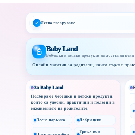
Лесно пазаруване
Baby Land
Бебешки и детски продукти на достъпни цени
Онлайн магазин за родители, които търсят практ
За Baby Land
Подбираме бебешки и детски продукти,
които са удобни, практични и полезни в
ежедневието на родителите.
Лесна поръчка
Добри цени
Грижа към
Практичен избор