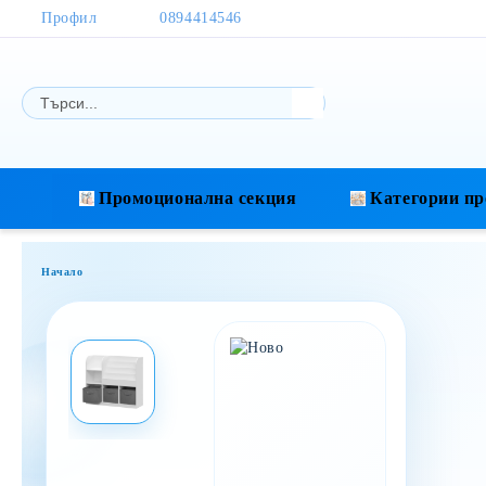
Профил
0894414546
Промоционална секция
Категории пр
Начало