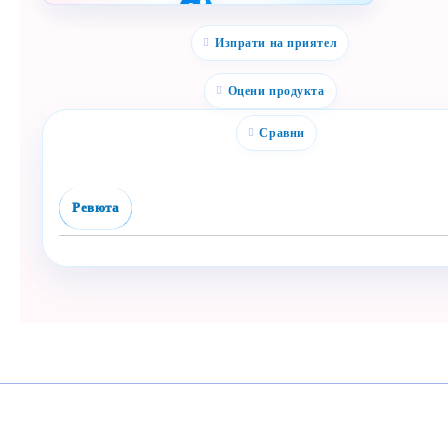
Полезен продукт за
бебе? Изпрати го бързо.
Изпрати на приятел
Facebook
Viber
Оцени продукта
WhatsApp
Сравни
Копирай линк
Ревюта