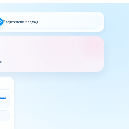
Родителски подход
а.
gmai