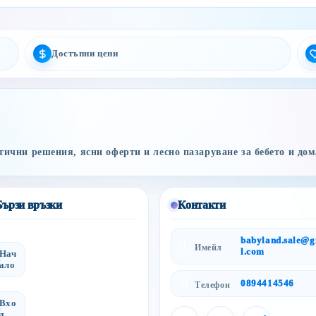
Достъпни цени
ични решения, ясни оферти и лесно пазаруване за бебето и дом
Бързи връзки
Контакти
babyland.sale@
Имейл
l.com
Нач
ало
0894414546
Телефон
Вхо
д