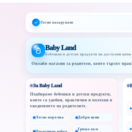
Лесно пазаруване
Baby Land
Бебешки и детски продукти на достъпни цени
Онлайн магазин за родители, които търсят практ
За Baby Land
Подбираме бебешки и детски продукти,
които са удобни, практични и полезни в
ежедневието на родителите.
Лесна поръчка
Добри цени
Грижа към
Практичен избор