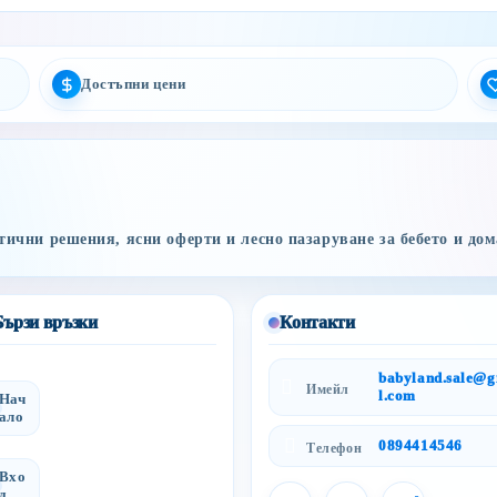
Достъпни цени
ични решения, ясни оферти и лесно пазаруване за бебето и дом
Бързи връзки
Контакти
babyland.sale@
Имейл
l.com
Нач
ало
0894414546
Телефон
Вхо
д