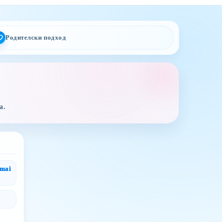
Родителски подход
а.
gmai