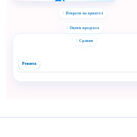
Полезен продукт за
бебе? Изпрати го бързо.
Изпрати на приятел
Facebook
Viber
Оцени продукта
WhatsApp
Сравни
Копирай линк
Ревюта