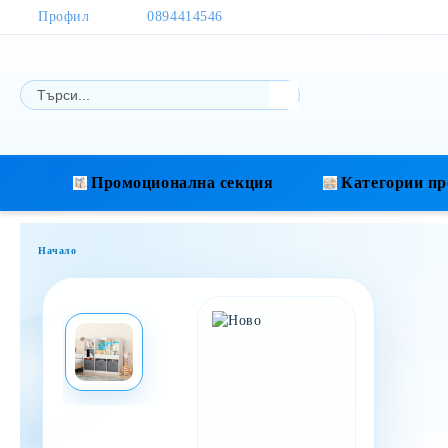
Профил
0894414546
Промоционална секция
Категории пр
Начало