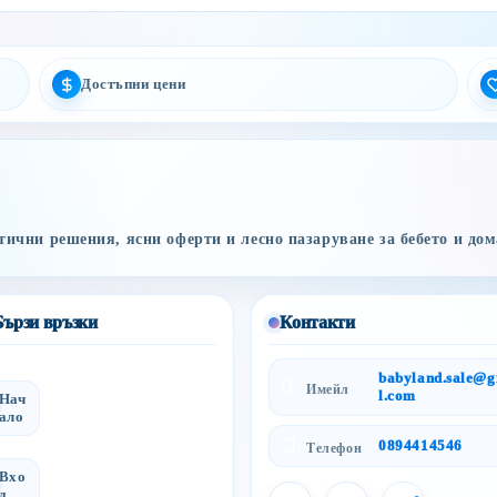
Достъпни цени
ични решения, ясни оферти и лесно пазаруване за бебето и дом
Бързи връзки
Контакти
babyland.sale@
Имейл
l.com
Нач
ало
0894414546
Телефон
Вхо
д