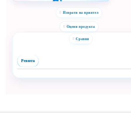
Полезен продукт за
бебе? Изпрати го бързо.
Изпрати на приятел
Facebook
Viber
Оцени продукта
WhatsApp
Сравни
Копирай линк
Ревюта