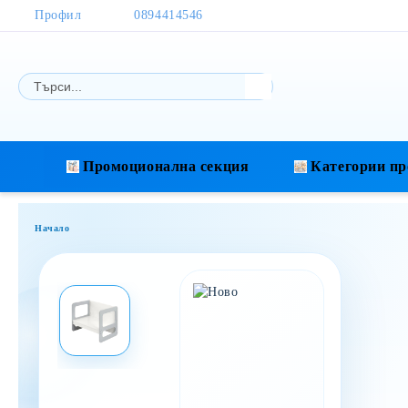
Профил
0894414546
Промоционална секция
Категории пр
Начало