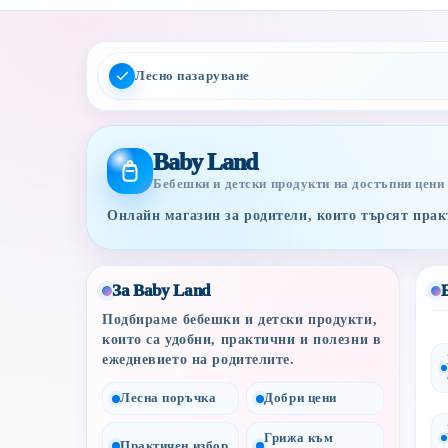
Лесно пазаруване
Baby Land
Бебешки и детски продукти на достъпни цени
Онлайн магазин за родители, които търсят практ
За Baby Land
Подбираме бебешки и детски продукти,
които са удобни, практични и полезни в
ежедневието на родителите.
Лесна поръчка
Добри цени
Грижа към
Практичен избор