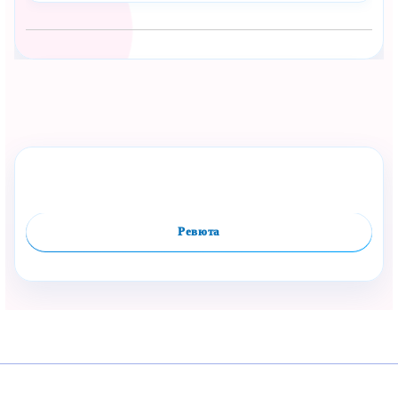
Сподели с близък
Полезен продукт за бебе? Изпрати го бързо.
Оцени продукта
Сравни
Facebook
Viber
WhatsApp
Копирай линк
Ревюта