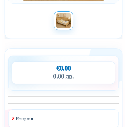
€0.00
0.00 лв.
Добави в желани
✗
Изчерпан