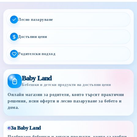
Лесно пазаруване
Достъпни цени
Родителски подход
Baby Land
Бебешки и детски продукти на достъпни цени
Онлайн магазин за родители, които търсят практични
решения, ясни оферти и лесно пазаруване за бебето и
дома.
За Baby Land
Подбираме бебешки и детски продукти, които са удобни,