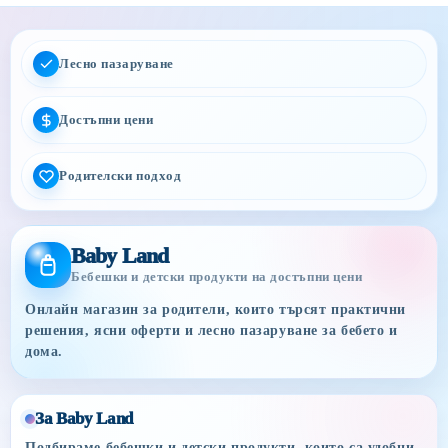
Лесно пазаруване
Достъпни цени
Родителски подход
Baby Land
Бебешки и детски продукти на достъпни цени
Онлайн магазин за родители, които търсят практични
решения, ясни оферти и лесно пазаруване за бебето и
дома.
За Baby Land
Подбираме бебешки и детски продукти, които са удобни,