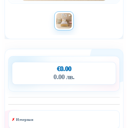
€0.00
0.00 лв.
Добави в желани
✗
Изчерпан