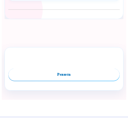
Сподели с близък
Полезен продукт за бебе? Изпрати го бързо.
Оцени продукта
Сравни
Facebook
Viber
WhatsApp
Копирай линк
Ревюта