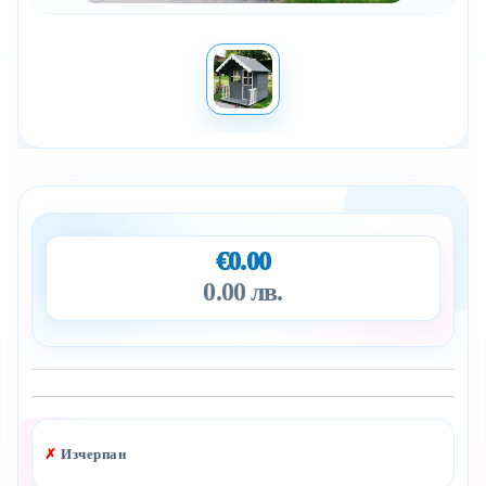
€0.00
0.00 лв.
Добави в желани
✗
Изчерпан