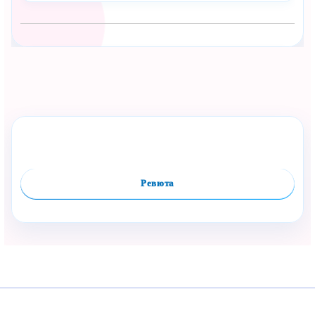
Сподели с близък
Полезен продукт за бебе? Изпрати го бързо.
Оцени продукта
Сравни
Facebook
Viber
WhatsApp
Копирай линк
Ревюта