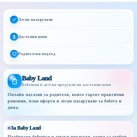
Лесно пазаруване
Достъпни цени
Родителски подход
Baby Land
Бебешки и детски продукти на достъпни цени
Онлайн магазин за родители, които търсят практични
решения, ясни оферти и лесно пазаруване за бебето и
дома.
За Baby Land
Подбираме бебешки и детски продукти, които са удобни,