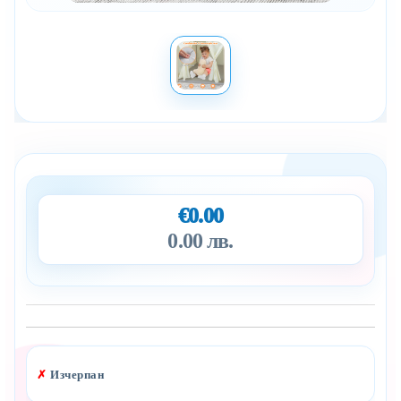
€0.00
0.00 лв.
Добави в желани
✗
Изчерпан