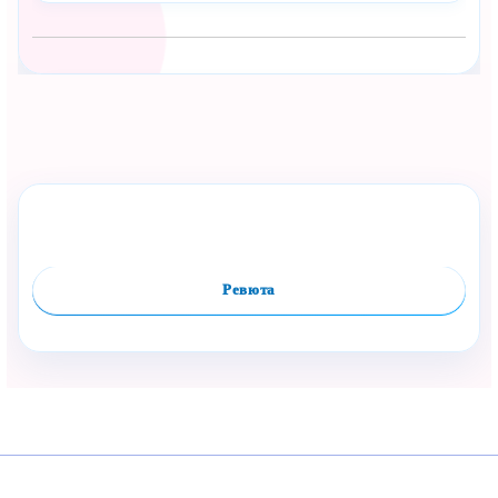
Сподели с близък
Полезен продукт за бебе? Изпрати го бързо.
Оцени продукта
Сравни
Facebook
Viber
WhatsApp
Копирай линк
Ревюта