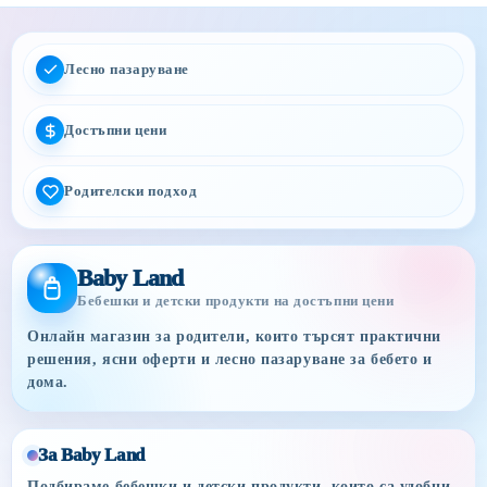
Лесно пазаруване
Достъпни цени
Родителски подход
Baby Land
Бебешки и детски продукти на достъпни цени
Онлайн магазин за родители, които търсят практични
решения, ясни оферти и лесно пазаруване за бебето и
дома.
За Baby Land
Подбираме бебешки и детски продукти, които са удобни,