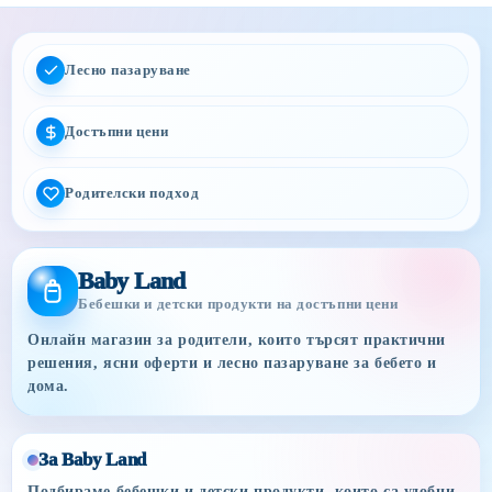
Лесно пазаруване
Достъпни цени
Родителски подход
Baby Land
Бебешки и детски продукти на достъпни цени
Онлайн магазин за родители, които търсят практични
решения, ясни оферти и лесно пазаруване за бебето и
дома.
За Baby Land
Подбираме бебешки и детски продукти, които са удобни,