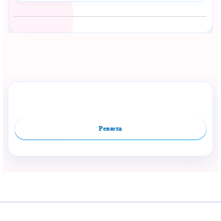
Сподели с близък
Полезен продукт за бебе? Изпрати го бързо.
Оцени продукта
Сравни
Facebook
Viber
WhatsApp
Копирай линк
Ревюта