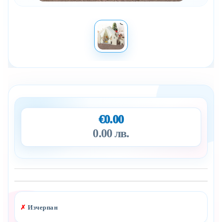
€0.00
0.00 лв.
Добави в желани
✗
Изчерпан