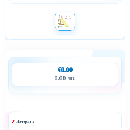
€0.00
0.00 лв.
Добави в желани
✗
Изчерпан