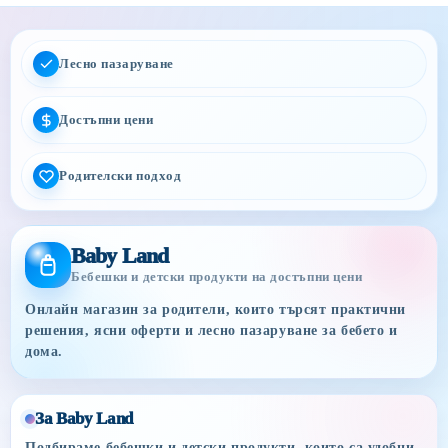
Лесно пазаруване
Достъпни цени
Родителски подход
Baby Land
Бебешки и детски продукти на достъпни цени
Онлайн магазин за родители, които търсят практични
решения, ясни оферти и лесно пазаруване за бебето и
дома.
За Baby Land
Подбираме бебешки и детски продукти, които са удобни,