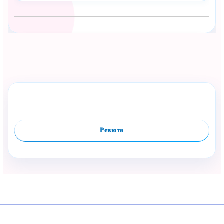
Сподели с близък
Полезен продукт за бебе? Изпрати го бързо.
Оцени продукта
Сравни
Facebook
Viber
WhatsApp
Копирай линк
Ревюта