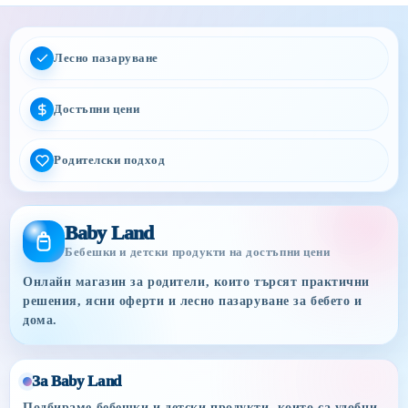
Лесно пазаруване
Достъпни цени
Родителски подход
Baby Land
Бебешки и детски продукти на достъпни цени
Онлайн магазин за родители, които търсят практични
решения, ясни оферти и лесно пазаруване за бебето и
дома.
За Baby Land
Подбираме бебешки и детски продукти, които са удобни,