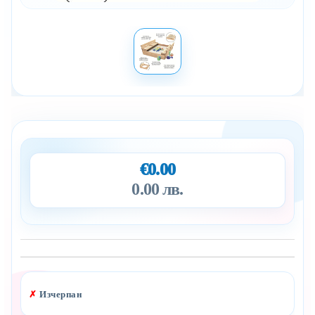
€0.00
0.00 лв.
Добави в желани
✗
Изчерпан