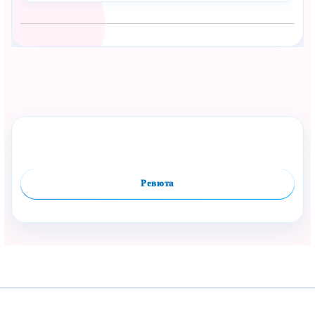
Сподели с близък
Полезен продукт за бебе? Изпрати го бързо.
Оцени продукта
Сравни
Facebook
Viber
WhatsApp
Копирай линк
Ревюта