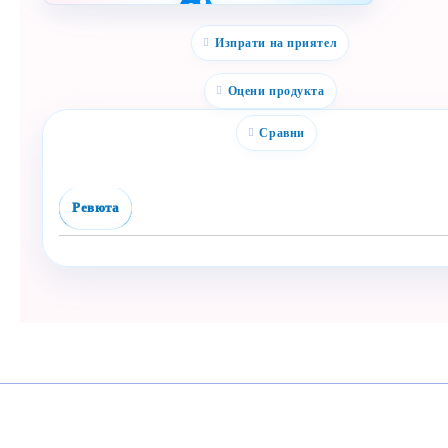
Полезен продукт за
бебе? Изпрати го бързо.
Изпрати на приятел
Facebook
Viber
Оцени продукта
WhatsApp
Сравни
Копирай линк
Ревюта