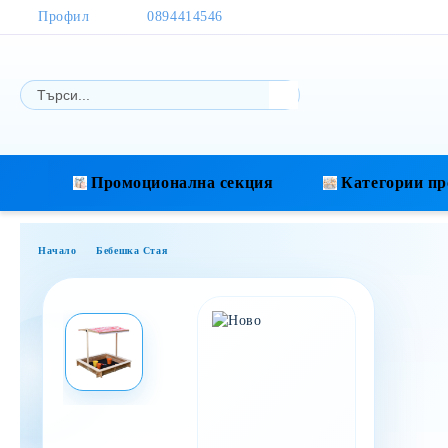
Профил
0894414546
Промоционална секция
Категории пр
Начало
Бебешка Стая