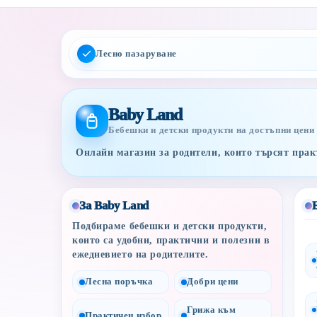
Лесно пазаруване
Baby Land
Бебешки и детски продукти на достъпни цени
Онлайн магазин за родители, които търсят практ
За Baby Land
Подбираме бебешки и детски продукти,
които са удобни, практични и полезни в
ежедневието на родителите.
Лесна поръчка
Добри цени
Грижа към
Практичен избор