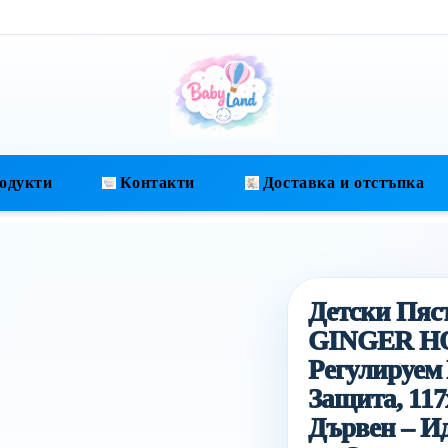
одукти
Контакти
Доставка и отстъпка
Детски Пяс
GINGER H
Регулируем
Защита, 117
Дървен – Ид