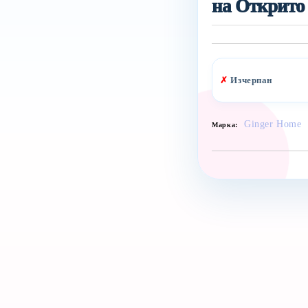
на Открито
✗
Изчерпан
Ginger Home
Марка: