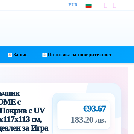
EUR
За нас
Политика за поверителност
ъчник
OME с
€93.67
 Покрив с UV
x117x113 см,
183.20 лв.
еален за Игра