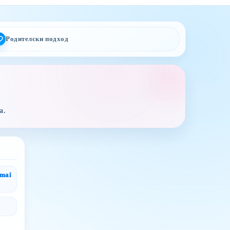
Родителски подход
а.
gmai