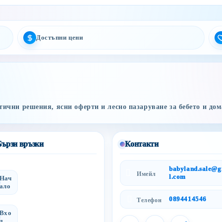
Достъпни цени
ични решения, ясни оферти и лесно пазаруване за бебето и дом
Бързи връзки
Контакти
babyland.sale@
Имейл
l.com
Нач
ало
0894414546
Телефон
Вхо
д