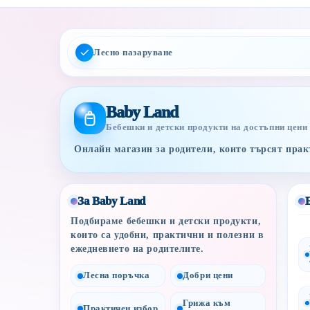
Лесно пазаруване
Baby Land
Бебешки и детски продукти на достъпни цени
Онлайн магазин за родители, които търсят практ
За Baby Land
Подбираме бебешки и детски продукти,
които са удобни, практични и полезни в
ежедневието на родителите.
Лесна поръчка
Добри цени
Грижа към
Практичен избор