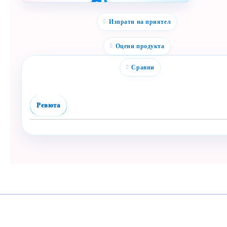
Полезен продукт за
бебе? Изпрати го бързо.
Изпрати на приятел
Facebook
Viber
Оцени продукта
WhatsApp
Сравни
Копирай линк
Ревюта