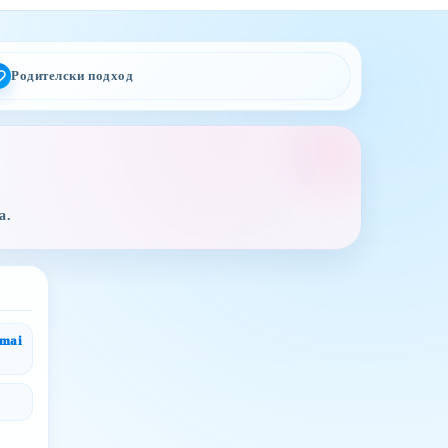
Родителски подход
а.
gmai