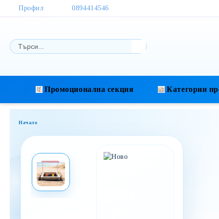
Профил
0894414546
Промоционална секция
Категории пр
Начало