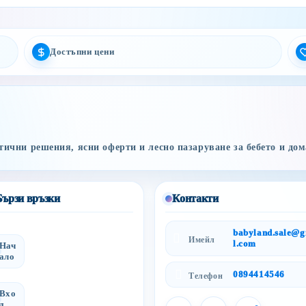
Достъпни цени
ични решения, ясни оферти и лесно пазаруване за бебето и дом
Бързи връзки
Контакти
babyland.sale@
Имейл
l.com
Нач
ало
0894414546
Телефон
Вхо
д