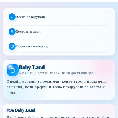
Лесно пазаруване
Достъпни цени
Родителски подход
Baby Land
Бебешки и детски продукти на достъпни цени
Онлайн магазин за родители, които търсят практични
решения, ясни оферти и лесно пазаруване за бебето и
дома.
За Baby Land
Подбираме бебешки и детски продукти, които са удобни,