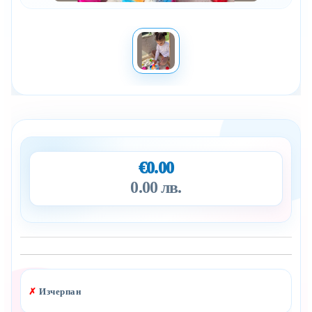
€0.00
0.00 лв.
Добави в желани
✗
Изчерпан