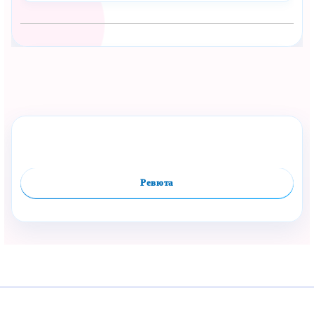
Сподели с близък
Полезен продукт за бебе? Изпрати го бързо.
Оцени продукта
Сравни
Facebook
Viber
WhatsApp
Копирай линк
Ревюта