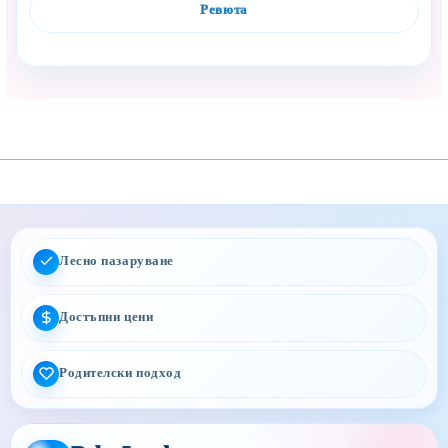
Ревюта
Лесно пазаруване
Достъпни цени
Родителски подход