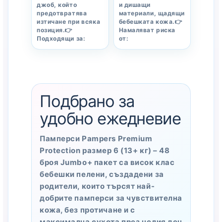
джоб, който
и дишащи
предотвратява
материали, щадящи
изтичане при всяка
бебешката кожа.👉
позиция.👉
Намаляват риска
Подходящи за:
от:
Подбрано за
удобно ежедневие
Памперси Pampers Premium
Protection размер 6 (13+ кг) – 48
броя Jumbo+ пакет са висок клас
бебешки пелени, създадени за
родители, които търсят най-
добрите памперси за чувствителна
кожа, без протичане и с
максимална сухота през целия ден