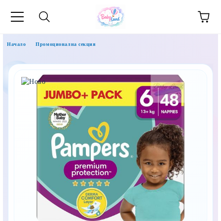
Начало
Промоционална секция