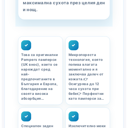
максимална сухота през целия ден
и нощ.
✓
✓
Това са оригинални
Микропореста
Pampers памперси
технология, която
(UK внос), които се
попива влагата
нареждат сред
моментално и я
най-
заключва далеч от
предпочитаните в
кожата.👉
България и Европа,
Осигурява до 12
благодарение на
часа сухота при
своята висока
бебе👉 Перфектни
абсорбция…
като памперси за…
✓
✓
Специален заден
Изключително меки