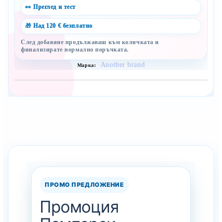
👀 Преглед и тест
🎁 Над 120 € безплатно
След добавяне продължаваш към количката и
финализирате нормално поръчката.
Another brand
Марка:
Сподели с близък
Полезен продукт за бебе? Изпрати го бързо.
Оцени продукта
Сравни
Facebook
Viber
WhatsApp
Копирай линк
ПРОМО ПРЕДЛОЖЕНИЕ
Промоция