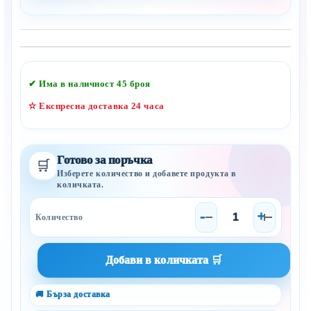
Добави в желани
✔ Има в наличност
45
броя
✫ Експресна доставка 24 часа
Готово за поръчка
🛒
Изберете количество и добавете продукта в
количката.
-
+
🚚 Бърза доставка